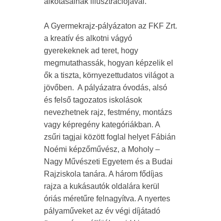
alkotásainak illusztrációjával.
A Gyermekrajz-pályázaton az FKF Zrt.
a kreatív és alkotni vágyó
gyerekeknek ad teret, hogy
megmutathassák, hogyan képzelik el
ők a tiszta, környezettudatos világot a
jövőben. A pályázatra óvodás, alsó
és felső tagozatos iskolások
nevezhetnek rajz, festmény, montázs
vagy képregény kategóriákban. A
zsűri tagjai között foglal helyet Fábián
Noémi képzőművész, a Moholy –
Nagy Művészeti Egyetem és a Budai
Rajziskola tanára. A három fődíjas
rajza a kukásautók oldalára kerül
óriás méretűre felnagyítva. A nyertes
pályaműveket az év végi díjátadó