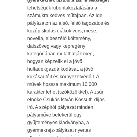
gyerekeknek biztosítanak lehetőséget
tehetségük kibontakoztatására a
számukra kedves műfajban. Az idei
pályázaton az alsó, felső tagozatos és
középiskolás diákok vers, mese,
novella, elbeszélő költemény,
dalszöveg vagy képregény
kategóriában mutathatják meg,
hogyan képzelik el a jövő
hulladékgazdálkodását, a jövő
kukásautóit és környezetvédőit. A
művek hossza maximum 10 000
karakter lehet (szóközökkel). A zsűri
elnöke Csukás István Kossuth-díjas
író. A szépírói pályázat minden
pályaműve belekerül egy
gyűjteményes kiadványba, a
gyermekrajz-pályázat nyertes