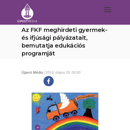
Az FKF meghirdeti gyermek-
és ifjúsági pályázatait,
bemutatja edukációs
programját
Újpest Média
| 2014. május 30. 00:00