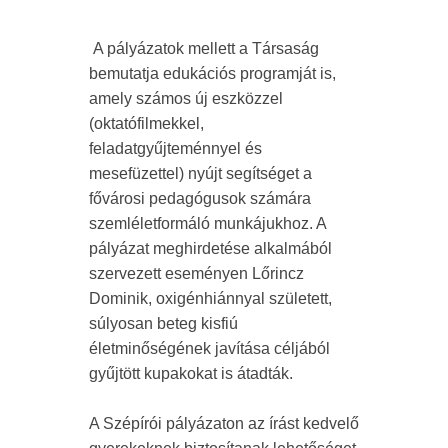
A pályázatok mellett a Társaság
bemutatja edukációs programját is,
amely számos új eszközzel
(oktatófilmekkel,
feladatgyűjteménnyel és
mesefüzettel) nyújt segítséget a
fővárosi pedagógusok számára
szemléletformáló munkájukhoz. A
pályázat meghirdetése alkalmából
szervezett eseményen Lőrincz
Dominik, oxigénhiánnyal született,
súlyosan beteg kisfiú
életminőségének javítása céljából
gyűjtött kupakokat is átadták.
A Szépírói pályázaton az írást kedvelő