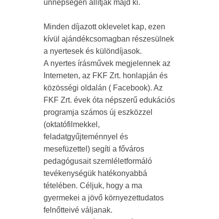
ünnepségen állítják majd ki.
Minden díjazott oklevelet kap, ezen
kívül ajándékcsomagban részesülnek
a nyertesek és különdíjasok.
A nyertes írásművek megjelennek az
Interneten, az FKF Zrt. honlapján és
közösségi oldalán ( Facebook). Az
FKF Zrt. évek óta népszerű edukációs
programja számos új eszközzel
(oktatófilmekkel,
feladatgyűjteménnyel és
mesefüzettel) segíti a főváros
pedagógusait szemléletformáló
tevékenységük hatékonyabbá
tételében. Céljuk, hogy a ma
gyermekei a jövő környezettudatos
felnőtteivé váljanak.