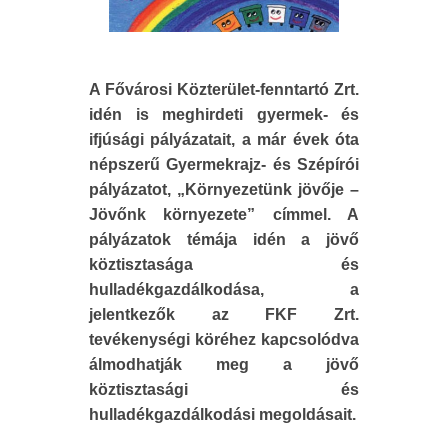
A Fővárosi Közterület-fenntartó Zrt.
idén is meghirdeti gyermek- és
ifjúsági pályázatait, a már évek óta
népszerű Gyermekrajz- és Szépírói
pályázatot, „Környezetünk jövője –
Jövőnk környezete” címmel. A
pályázatok témája idén a jövő
köztisztasága és
hulladékgazdálkodása, a
jelentkezők az FKF Zrt.
tevékenységi köréhez kapcsolódva
álmodhatják meg a jövő
köztisztasági és
hulladékgazdálkodási megoldásait.