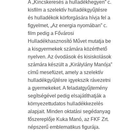
A „Kincskeresés a hulladékhegyen” c.
kisfilm a szelektív hulladékgyűjtésre
és hulladékok körforgására hívja fel a
figyelmet, „Az energia nyomában” c.
film pedig a Fővárosi
Hulladékhasznosító Művet mutatja be
a kisgyermekek számára közérthető
nyelven. Az óvodások és kisiskolások
számára készült a „Királylány Manója”
című mesefüzet, amely a szelektív
hulladékgyűjtésre igyekszik rávezetni
a gyermekeket. A feladatgyűjtemény
segítségével pedig elsajátíthatják a
környezettudatos hulladékkezelés
alapjait. Minden oktatási segédanyag
főszereplője Kuka Manó, az FKF Zrt.
népszerű emblematikus figurája.