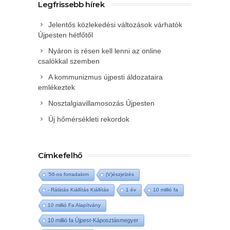
Legfrissebb hírek
Jelentős közlekedési változások várhatók
Újpesten hétfőtől
Nyáron is résen kell lenni az online
csalókkal szemben
A kommunizmus újpesti áldozataira
emlékeztek
Nosztalgiavillamosozás Újpesten
Új hőmérsékleti rekordok
Címkefelhő
'56-os forradalom
(V)észjelzés
- Rálátás Kiállítás Kiállítás
1 év
10 millió fa
10 millió Fa Alapítvány
10 millió fa Újpest-Káposztásmegyer