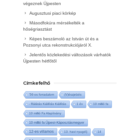
végeznek Újpesten
Augusztusi piaci körkép
Másodfokúra mérsékelték a
hőségriasztást
Képes beszámoló az István út és a
Pozsonyi utca rekonstrukciójáról X.
Jelentős közlekedési változások várhatók
Újpesten hétfőtől
Címkefelhő
'56-os forradalom
(V)észjelzés
- Rálátás Kiállítás Kiállítás
1 év
10 millió fa
10 millió Fa Alapítvány
10 millió fa Újpest-Káposztásmegyer
12-es villamos
13. havi nyugdíj
14