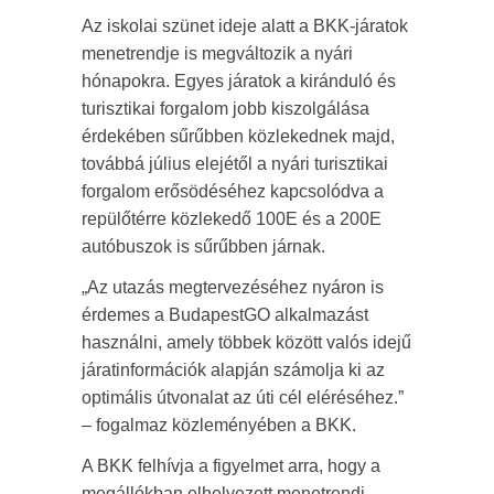
Az iskolai szünet ideje alatt a BKK-járatok
menetrendje is megváltozik a nyári
hónapokra. Egyes járatok a kiránduló és
turisztikai forgalom jobb kiszolgálása
érdekében sűrűbben közlekednek majd,
továbbá július elejétől a nyári turisztikai
forgalom erősödéséhez kapcsolódva a
repülőtérre közlekedő 100E és a 200E
autóbuszok is sűrűbben járnak.
„Az utazás megtervezéséhez nyáron is
érdemes a BudapestGO alkalmazást
használni, amely többek között valós idejű
járatinformációk alapján számolja ki az
optimális útvonalat az úti cél eléréséhez.”
– fogalmaz közleményében a BKK.
A BKK felhívja a figyelmet arra, hogy a
megállókban elhelyezett menetrendi