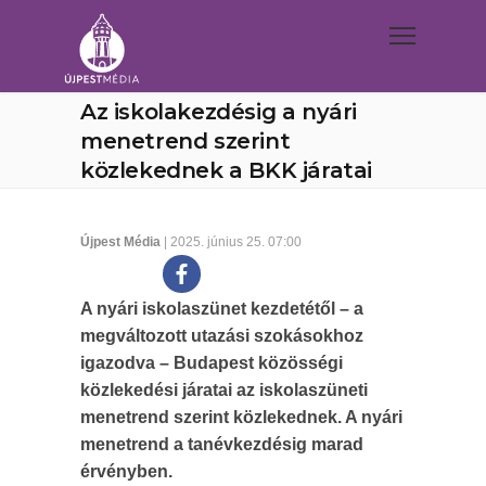
Az iskolakezdésig a nyári
menetrend szerint
közlekednek a BKK járatai
Újpest Média
| 2025. június 25. 07:00
A nyári iskolaszünet kezdetétől – a
megváltozott utazási szokásokhoz
igazodva – Budapest közösségi
közlekedési járatai az iskolaszüneti
menetrend szerint közlekednek. A nyári
menetrend a tanévkezdésig marad
érvényben.