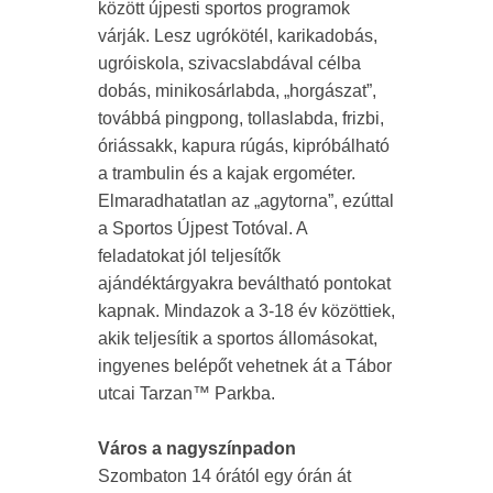
között újpesti sportos programok
várják. Lesz ugrókötél, karikadobás,
ugróiskola, szivacslabdával célba
dobás, minikosárlabda, „horgászat”,
továbbá pingpong, tollaslabda, frizbi,
óriássakk, kapura rúgás, kipróbálható
a trambulin és a kajak ergométer.
Elmaradhatatlan az „agytorna”, ezúttal
a Sportos Újpest Totóval. A
feladatokat jól teljesítők
ajándéktárgyakra beváltható pontokat
kapnak. Mindazok a 3-18 év közöttiek,
akik teljesítik a sportos állomásokat,
ingyenes belépőt vehetnek át a Tábor
utcai Tarzan™ Parkba.
Város a nagyszínpadon
Szombaton 14 órától egy órán át