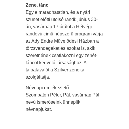
Zene, tánc
Egy elmaradhatatlan, és a nyári
szünet előtti utolsó randi: június 30-
án, vasárnap 17 órától a Hétvégi
randevú című népszerű program várja
az Ady Endre Művelődési Házban a
törzsvendégeket és azokat is, akik
szeretnének csatlakozni egy zenét-
táncot kedvelő társasághoz. A
talpalávalót a Szilver zenekar
szolgáltatja.
Névnapi emlékeztető
Szombaton Péter, Pál, vasárnap Pál
nevű ismerőseink ünneplik
névnapjukat.