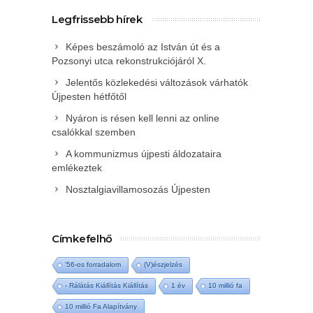
Legfrissebb hírek
Képes beszámoló az István út és a
Pozsonyi utca rekonstrukciójáról X.
Jelentős közlekedési változások várhatók
Újpesten hétfőtől
Nyáron is résen kell lenni az online
csalókkal szemben
A kommunizmus újpesti áldozataira
emlékeztek
Nosztalgiavillamosozás Újpesten
Címkefelhő
'56-os forradalom
(V)észjelzés
- Rálátás Kiállítás Kiállítás
1 év
10 millió fa
10 millió Fa Alapítvány