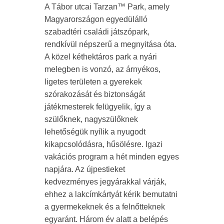
A Tábor utcai Tarzan™ Park, amely
Magyarországon egyedülálló
szabadtéri családi játszópark,
rendkívül népszerű a megnyitása óta.
A közel kéthektáros park a nyári
melegben is vonzó, az árnyékos,
ligetes területen a gyerekek
szórakozását és biztonságát
játékmesterek felügyelik, így a
szülőknek, nagyszülőknek
lehetőségük nyílik a nyugodt
kikapcsolódásra, hűsölésre. Igazi
vakációs program a hét minden egyes
napjára. Az újpestieket
kedvezményes jegyárakkal várják,
ehhez a lakcímkártyát kérik bemutatni
a gyermekeknek és a felnőtteknek
egyaránt. Három év alatt a belépés