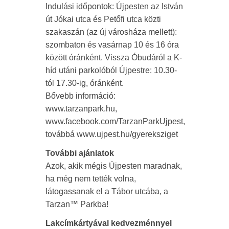
Indulási időpontok: Újpesten az István
út Jókai utca és Petőfi utca közti
szakaszán (az új városháza mellett):
szombaton és vasárnap 10 és 16 óra
között óránként. Vissza Óbudáról a K-
híd utáni parkolóból Újpestre: 10.30-
tól 17.30-ig, óránként.
Bővebb információ:
www.tarzanpark.hu,
www.facebook.com/TarzanParkUjpest,
továbbá www.ujpest.hu/gyereksziget
További ajánlatok
Azok, akik mégis Újpesten maradnak,
ha még nem tették volna,
látogassanak el a Tábor utcába, a
Tarzan™ Parkba!
Lakcímkártyával kedvezménnyel