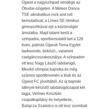
Újpest a nagyszínpad vendége az
Óbudai-szigeten. A Meteor Dance
TSE akrobatikus rock and roll
bemutatóval, a Limes SE ritmikus
gimnasztikával ejti a közönséget
ámulatba. Majd tatami kerül a
színpadra, sportbemutatót tart a 128
éves, patinás Újpesti Torna Egylet
taekwondo, birkózó-, valamint
cselgáncsszakosztálya. A színpadon
ott lesz Nagy László labdarúgó,
Mexikó olimpiai bajnoka és még
számos sportfenomén a klub és az
Újpest FC jóvoltából. Az új bajnoki
idényre készülő labdarúgócsapat két
tagja, Vermes Krisztián
csapatkapitány és helyettese,
Balajcza Szabolcs is ott lesz szombati