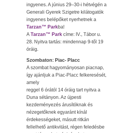
ingyenes. A június 29–30-i hétvégén a
Generali Gyerek Szigetre kilátogatók
ingyenes belépőket nyerhetnek a
Tarzan™ Park
ba!
A
Tarzan™ Park
címe: IV., Tábor u.
28. Nyitva tartás: mindennap 9-től 19
óráig.
Szombaton: Piac- Placc
A szombat hagyományosan piacnap,
így ajánljuk a Piac-Placc felkeresését,
amely
reggel 6 órától 14 óráig tart nyitva a
Duna sétányon. Az újpesti
kezdeményezés árusítóknak és
nézegetőknek egyaránt kínál
érdekességeket, másutt ritkán
fellelhető antikvitást, régen feledésbe