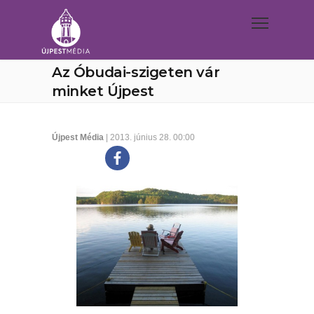
Az Óbudai-szigeten vár
minket Újpest
Újpest Média
| 2013. június 28. 00:00