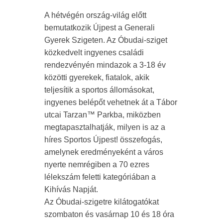
A hétvégén ország-világ előtt
bemutatkozik Újpest a Generali
Gyerek Szigeten. Az Óbudai-sziget
közkedvelt ingyenes családi
rendezvényén mindazok a 3-18 év
közötti gyerekek, fiatalok, akik
teljesítik a sportos állomásokat,
ingyenes belépőt vehetnek át a Tábor
utcai Tarzan™ Parkba, miközben
megtapasztalhatják, milyen is az a
híres Sportos Újpest! összefogás,
amelynek eredményeként a város
nyerte nemrégiben a 70 ezres
lélekszám feletti kategóriában a
Kihívás Napját.
Az Óbudai-szigetre kilátogatókat
szombaton és vasárnap 10 és 18 óra