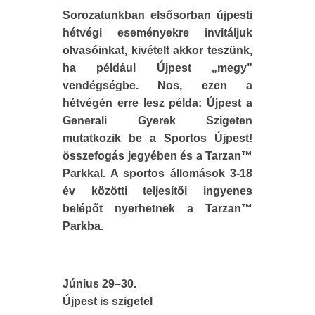
Sorozatunkban elsősorban újpesti
hétvégi eseményekre invitáljuk
olvasóinkat, kivételt akkor teszünk,
ha például Újpest „megy”
vendégségbe. Nos, ezen a
hétvégén erre lesz példa: Újpest a
Generali Gyerek Szigeten
mutatkozik be a Sportos Újpest!
összefogás jegyében és a Tarzan™
Parkkal. A sportos állomások 3-18
év közötti teljesítői ingyenes
belépőt nyerhetnek a Tarzan™
Parkba.
Június 29–30.
Újpest is szigetel