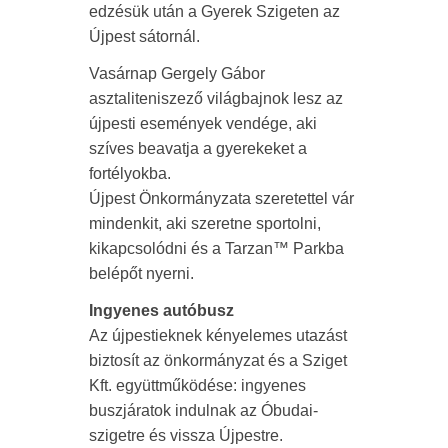
edzésük után a Gyerek Szigeten az
Újpest sátornál.
Vasárnap Gergely Gábor
asztaliteniszező világbajnok lesz az
újpesti események vendége, aki
szíves beavatja a gyerekeket a
fortélyokba.
Újpest Önkormányzata szeretettel vár
mindenkit, aki szeretne sportolni,
kikapcsolódni és a Tarzan™ Parkba
belépőt nyerni.
Ingyenes autóbusz
Az újpestieknek kényelemes utazást
biztosít az önkormányzat és a Sziget
Kft. együttműködése: ingyenes
buszjáratok indulnak az Óbudai-
szigetre és vissza Újpestre.