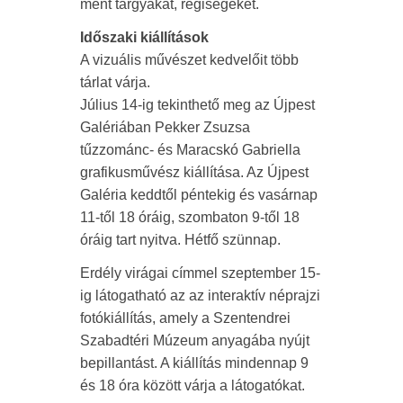
ment tárgyakat, régiségeket.
Időszaki kiállítások
A vizuális művészet kedvelőit több
tárlat várja.
Július 14-ig tekinthető meg az Újpest
Galériában Pekker Zsuzsa
tűzzománc- és Maracskó Gabriella
grafikusművész kiállítása. Az Újpest
Galéria keddtől péntekig és vasárnap
11-től 18 óráig, szombaton 9-től 18
óráig tart nyitva. Hétfő szünnap.
Erdély virágai címmel szeptember 15-
ig látogatható az az interaktív néprajzi
fotókiállítás, amely a Szentendrei
Szabadtéri Múzeum anyagába nyújt
bepillantást. A kiállítás mindennap 9
és 18 óra között várja a látogatókat.