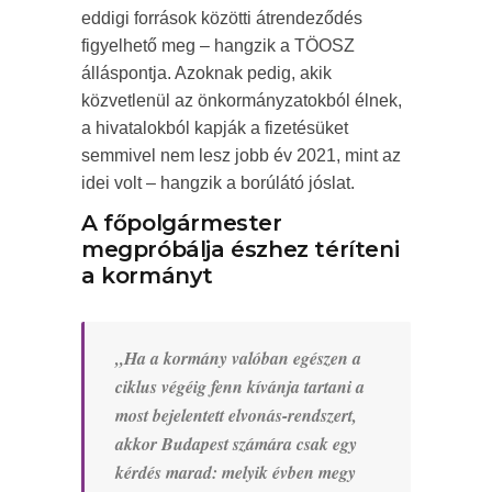
eddigi források közötti átrendeződés
figyelhető meg – hangzik a TÖOSZ
álláspontja. Azoknak pedig, akik
közvetlenül az önkormányzatokból élnek,
a hivatalokból kapják a fizetésüket
semmivel nem lesz jobb év 2021, mint az
idei volt – hangzik a borúlátó jóslat.
A főpolgármester
megpróbálja észhez téríteni
a kormányt
„Ha a kormány valóban egészen a
ciklus végéig fenn kívánja tartani a
most bejelentett elvonás-rendszert,
akkor Budapest számára csak egy
kérdés marad: melyik évben megy