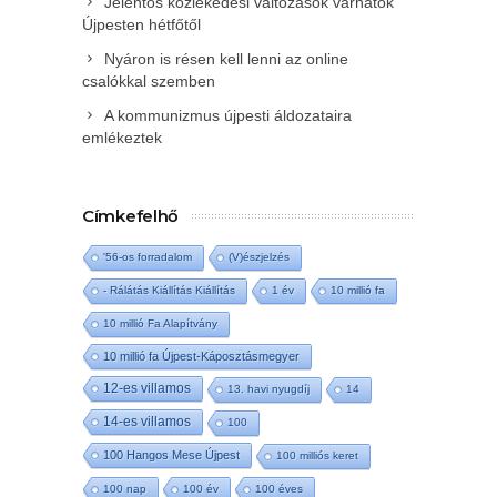
Jelentős közlekedési változások várhatók
Újpesten hétfőtől
Nyáron is résen kell lenni az online
csalókkal szemben
A kommunizmus újpesti áldozataira
emlékeztek
Címkefelhő
'56-os forradalom
(V)észjelzés
- Rálátás Kiállítás Kiállítás
1 év
10 millió fa
10 millió Fa Alapítvány
10 millió fa Újpest-Káposztásmegyer
12-es villamos
13. havi nyugdíj
14
14-es villamos
100
100 Hangos Mese Újpest
100 milliós keret
100 nap
100 év
100 éves