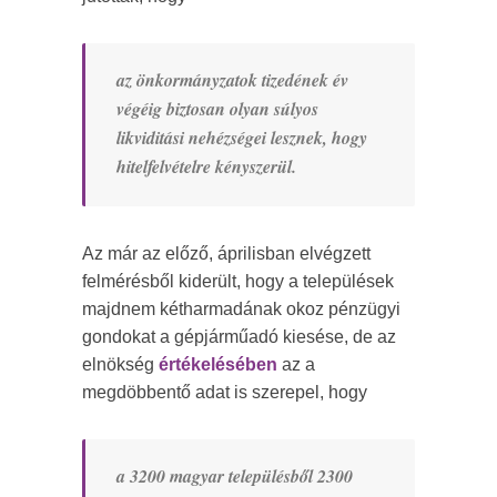
az önkormányzatok tizedének év
végéig biztosan olyan súlyos
likviditási nehézségei lesznek, hogy
hitelfelvételre kényszerül.
Az már az előző, áprilisban elvégzett
felmérésből kiderült, hogy a települések
majdnem kétharmadának okoz pénzügyi
gondokat a gépjárműadó kiesése, de az
elnökség
értékelésében
az a
megdöbbentő adat is szerepel, hogy
a 3200 magyar településből 2300