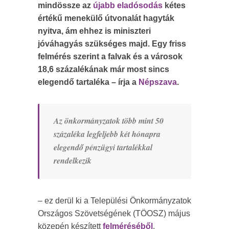
mindössze az
újabb eladósodás
kétes
értékű menekülő útvonalát hagyták
nyitva, ám ehhez is miniszteri
jóváhagyás szükséges majd. Egy friss
felmérés szerint a falvak és a városok
18,6 százalékának már most sincs
elegendő tartaléka – írja a
Népszava
.
Az önkormányzatok több mint 50
százaléka legfeljebb két hónapra
elegendő pénzügyi tartalékkal
rendelkezik
– ez derül ki a Települési Önkormányzatok
Országos Szövetségének (TÖOSZ) május
közepén készített
felméréséből
.