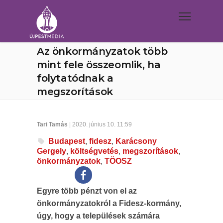
Az önkormányzatok több
mint fele összeomlik, ha
folytatódnak a
megszorítások
Tari Tamás
| 2020. június 10. 11:59
Budapest
,
fidesz
,
Karácsony
Gergely
,
költségvetés
,
megszorítások
,
önkormányzatok
,
TÖOSZ
Egyre több pénzt von el az
önkormányzatokról a Fidesz-kormány,
úgy, hogy a települések számára