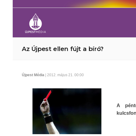
Az Újpest ellen fújt a bíró?
Újpest Média
| 2012. május 21. 00:00
A pént
kulcsfon