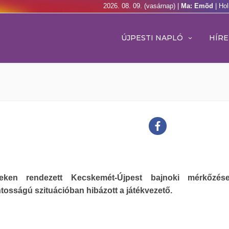
2026. 08. 09. (vasárnap) |
Ma: Emõd
| Ho
ÚJPESTI NAPLÓ
HÍRE
eken rendezett Kecskemét-Újpest bajnoki mérkőzés
tosságú szituációban hibázott a játékvezető.