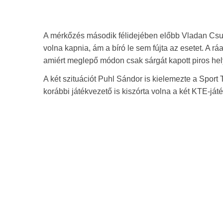
A mérkőzés második félidejében előbb Vladan Csukic
volna kapnia, ám a bíró le sem fújta az esetet. A rá
amiért meglepő módon csak sárgát kapott piros hely
A két szituációt Puhl Sándor is kielemezte a Sport
korábbi játékvezető is kiszórta volna a két KTE-játé