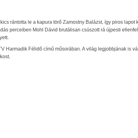
s rántotta le a kapura törő Zamostny Balázst, így piros lapot k
adás perceiben Mohl Dávid brutálisan csúszott rá újpesti ellenfel
ett.
 TV Harmadik Félidő című műsorában. A világ legjobbjának is vál
kost.