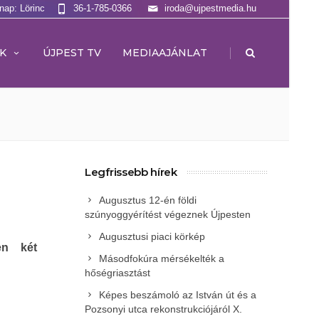
lnap: Lörinc
36-1-785-0366
iroda@ujpestmedia.hu
|
K
ÚJPEST TV
MEDIAAJÁNLAT
Legfrissebb hírek
Augusztus 12-én földi
szúnyoggyérítést végeznek Újpesten
Augusztusi piaci körkép
en két
Másodfokúra mérsékelték a
hőségriasztást
Képes beszámoló az István út és a
Pozsonyi utca rekonstrukciójáról X.