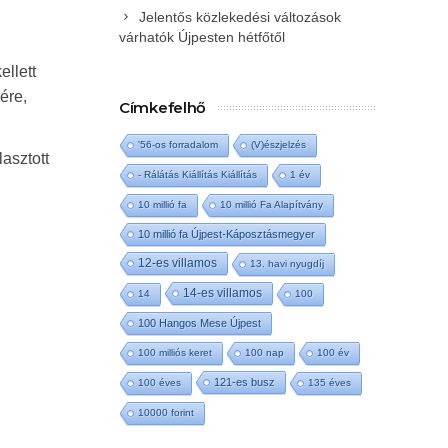
Jelentős közlekedési változások
várhatók Újpesten hétfőtől
ellett
ére,
Címkefelhő
'56-os forradalom
(V)észjelzés
asztott
- Rálátás Kiállítás Kiállítás
1 év
10 millió fa
10 millió Fa Alapítvány
10 millió fa Újpest-Káposztásmegyer
12-es villamos
13. havi nyugdíj
14-es villamos
14
100
100 Hangos Mese Újpest
100 milliós keret
100 nap
100 év
121-es busz
100 éves
135 éves
10000 forint