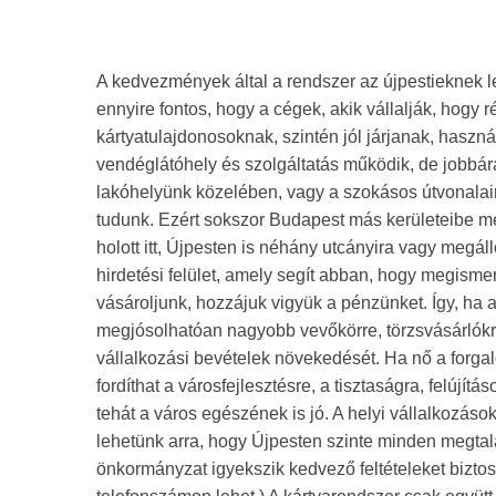
A kedvezmények által a rendszer az újpestieknek l
ennyire fontos, hogy a cégek, akik vállalják, hog
kártyatulajdonosoknak, szintén jól járjanak, hasz
vendéglátóhely és szolgáltatás működik, de jobbár
lakóhelyünk közelében, vagy a szokásos útvonalain
tudunk. Ezért sokszor Budapest más kerületeibe m
holott itt, Újpesten is néhány utcányira vagy megál
hirdetési felület, amely segít abban, hogy megismerj
vásároljunk, hozzájuk vigyük a pénzünket. Így, ha a
megjósolhatóan nagyobb vevőkörre, törzsvásárlókra t
vállalkozási bevételek növekedését. Ha nő a forgalo
fordíthat a városfejlesztésre, a tisztaságra, felújí
tehát a város egészének is jó. A helyi vállalkozás
lehetünk arra, hogy Újpesten szinte minden megtal
önkormányzat igyekszik kedvező feltételeket bizto