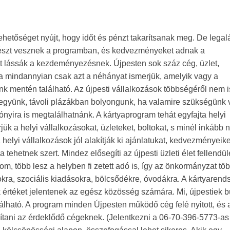
ehetőséget nyújt, hogy időt és pénzt takarítsanak meg. De lega
y részt vesznek a programban, és kedvezményeket adnak a
nát lássák a kezdeményezésnek. Újpesten sok száz cég, üzlet,
a mindannyian csak azt a néhányat ismerjük, amelyik vagy a
k mentén található. Az újpesti vállalkozások többségéről nem i
együnk, távoli plázákban bolyongunk, ha valamire szükségünk 
lónyira is megtalálhatnánk. A kártyaprogram tehát egyfajta helyi
ük a helyi vállalkozásokat, üzleteket, boltokat, s minél inkább 
 helyi vállalkozások jól alakítják ki ajánlatukat, kedvezményeike
ehetnek szert. Mindez elősegíti az újpesti üzleti élet fellendül
m, több lesz a helyben fi zetett adó is, így az önkormányzat tö
tásokra, szociális kiadásokra, bölcsődékre, óvodákra. A kártyarend
ok értéket jelentenek az egész közösség számára. Mi, újpestiek 
álható. A program minden Újpesten működő cég felé nyitott, és 
sítani az érdeklődő cégeknek. (Jelentkezni a 06-70-396-5773-as