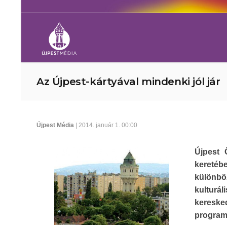
Az Újpest-kártyával mindenki jól jár
Újpest Média
| 2014. január 1. 00:00
Újpest 
keretébe
különbö
kulturá
keresk
program