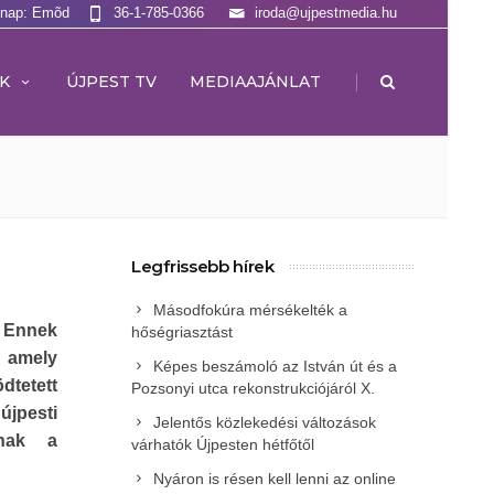
lnap: Emõd
36-1-785-0366
iroda@ujpestmedia.hu
|
K
ÚJPEST TV
MEDIAAJÁNLAT
Legfrissebb hírek
Másodfokúra mérsékelték a
 Ennek
hőségriasztást
, amely
Képes beszámoló az István út és a
dtetett
Pozsonyi utca rekonstrukciójáról X.
újpesti
Jelentős közlekedési változások
znak a
várhatók Újpesten hétfőtől
Nyáron is résen kell lenni az online