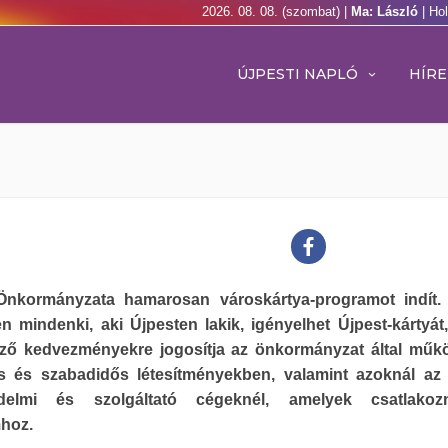
2026. 08. 08. (szombat) |
Ma: László
| Ho
ÚJPESTI NAPLÓ
HÍRE
Önkormányzata hamarosan városkártya-programot indít.
n mindenki, aki Újpesten lakik, igényelhet Újpest-kártyát
ző kedvezményekre jogosítja az önkormányzat által műkö
lis és szabadidős létesítményekben, valamint azoknál az 
edelmi és szolgáltató cégeknél, amelyek csatlako
hoz.