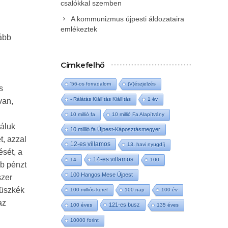
csalókkal szemben
A kommunizmus újpesti áldozataira
emlékeztek
lább
Címkefelhő
'56-os forradalom
(V)észjelzés
s
- Rálátás Kiállítás Kiállítás
1 év
van,
10 millió fa
10 millió Fa Alapítvány
náluk
10 millió fa Újpest-Káposztásmegyer
t, azzal
12-es villamos
13. havi nyugdíj
ését, a
14-es villamos
14
100
bb pénzt
100 Hangos Mese Újpest
szer
büszkék
100 milliós keret
100 nap
100 év
az
121-es busz
100 éves
135 éves
10000 forint