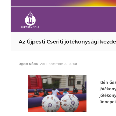
Az Újpesti Cseriti jótékonysági kez
Újpest Média
| 2011. december 20. 00:00
Idén ős
jótékon
jótékon
ünnepek 