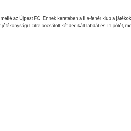
mellé az Újpest FC. Ennek keretében a lila-fehér klub a játékok
ótékonysági licitre bocsátott két dedikált labdát és 11 pólót, m