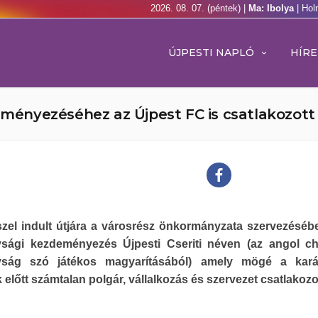
2026. 08. 07. (péntek) |
Ma: Ibolya
| Hol
ÚJPESTI NAPLÓ
HÍRE
deményezéséhez az Újpest FC is csatlakozott
szel indult útjára a városrész önkormányzata szervezéséb
ysági kezdeményezés Újpesti Cseriti néven (az angol ch
yság szó játékos magyarításából) amely mögé a kará
előtt számtalan polgár, vállalkozás és szervezet csatlakozot