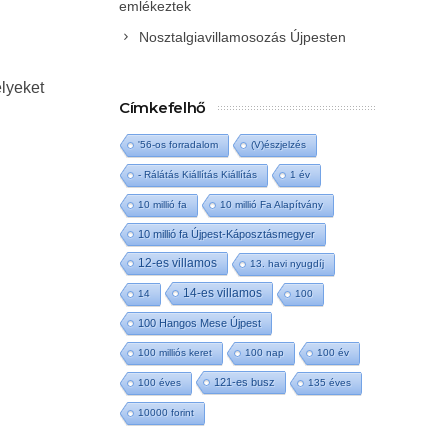
emlékeztek
Nosztalgiavillamosozás Újpesten
elyeket
Címkefelhő
'56-os forradalom
(V)észjelzés
- Rálátás Kiállítás Kiállítás
1 év
10 millió fa
10 millió Fa Alapítvány
10 millió fa Újpest-Káposztásmegyer
12-es villamos
13. havi nyugdíj
14-es villamos
14
100
100 Hangos Mese Újpest
100 milliós keret
100 nap
100 év
121-es busz
100 éves
135 éves
10000 forint