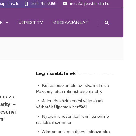
nap: László
36-1-785-0366
iroda@ujpestmedia.hu
|
K
ÚJPEST TV
MEDIAAJÁNLAT
Legfrissebb hírek
Képes beszámoló az István út és a
Pozsonyi utca rekonstrukciójáról X.
en az a
Jelentős közlekedési változások
arity –
várhatók Újpesten hétfőtől
csonyi
Nyáron is résen kell lenni az online
t.
csalókkal szemben
A kommunizmus újpesti áldozataira