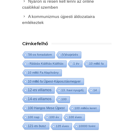
Nyáron is résen kell lenni az online
csalókkal szemben
A kommunizmus újpesti áldozataira
emlékeztek
Címkefelhő
'56-os forradalom
(V)észjelzés
- Rálátás Kiállítás Kiállítás
1 év
10 millió fa
10 millió Fa Alapítvány
10 millió fa Újpest-Káposztásmegyer
12-es villamos
13. havi nyugdíj
14
14-es villamos
100
100 Hangos Mese Újpest
100 milliós keret
100 nap
100 év
100 éves
121-es busz
135 éves
10000 forint