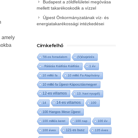
Budapest a zöldfelületei megóvása
mellett takarékoskodik a vízzel
Újpest Önkormányzatának víz- és
n
energiatakarékossági intézkedései
, amely
ásokba
Címkefelhő
'56-os forradalom
(V)észjelzés
- Rálátás Kiállítás Kiállítás
1 év
10 millió fa
10 millió Fa Alapítvány
10 millió fa Újpest-Káposztásmegyer
12-es villamos
13. havi nyugdíj
14-es villamos
14
100
100 Hangos Mese Újpest
100 milliós keret
100 nap
100 év
121-es busz
100 éves
135 éves