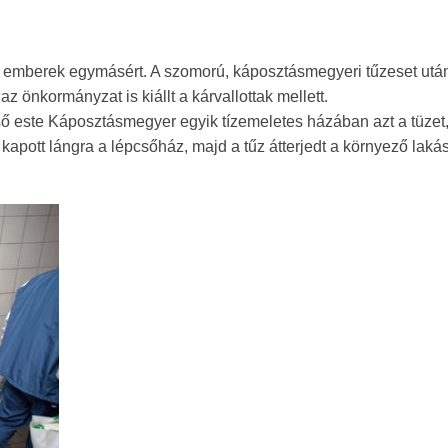
z emberek egymásért. A szomorú, káposztásmegyeri tűzeset utá
az önkormányzat is kiállt a kárvallottak mellett.
ső este Káposztásmegyer egyik tízemeletes házában azt a tüzet
 kapott lángra a lépcsőház, majd a tűz átterjedt a környező lak