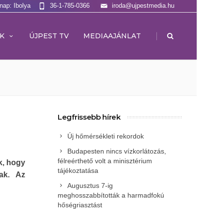
lnap: Ibolya
36-1-785-0366
iroda@ujpestmedia.hu
|
K
ÚJPEST TV
MEDIAAJÁNLAT
Legfrissebb hírek
Új hőmérsékleti rekordok
Budapesten nincs vízkorlátozás,
félreérthető volt a minisztérium
k, hogy
tájékoztatása
ak. Az
Augusztus 7-ig
meghosszabbították a harmadfokú
hőségriasztást