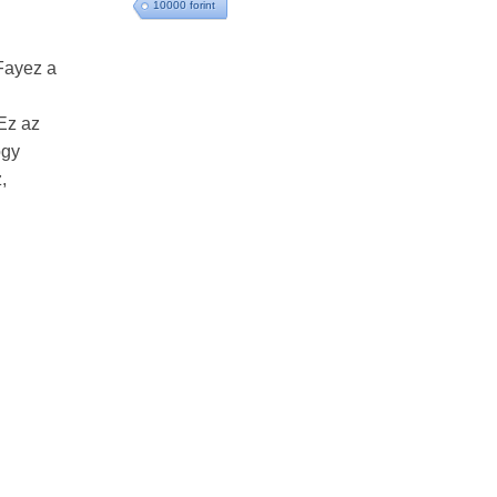
10000 forint
 Fayez a
 Ez az
ogy
,