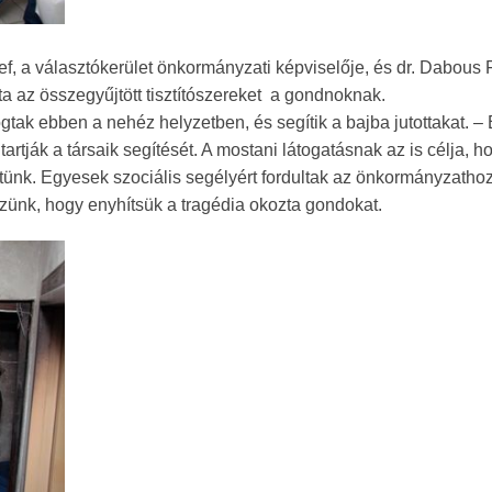
ef, a választókerület önkormányzati képviselője, és dr. Dabous
tta az összegyűjtött tisztítószereket a gondnoknak.
gtak ebben a nehéz helyzetben, és segítik a bajba jutottakat. –
tartják a társaik segítését. A mostani látogatásnak az is célja, h
tünk. Egyesek szociális segélyért fordultak az önkormányzathoz
nk, hogy enyhítsük a tragédia okozta gondokat.