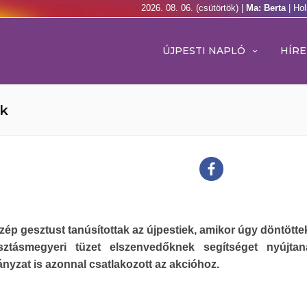
2026. 08. 06. (csütörtök) |
Ma: Berta
| Ho
ÚJPESTI NAPLÓ
HÍRE
ek
zép gesztust tanúsítottak az újpestiek, amikor úgy döntötte
ztásmegyeri tüzet elszenvedőknek segítséget nyújtan
yzat is azonnal csatlakozott az akcióhoz.