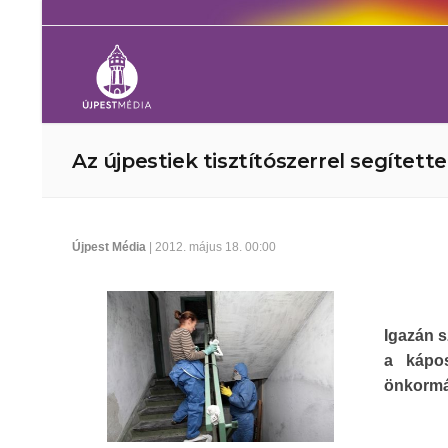
Az újpestiek tisztítószerrel segített
Újpest Média
| 2012. május 18. 00:00
Igazán s
a kápos
önkormán