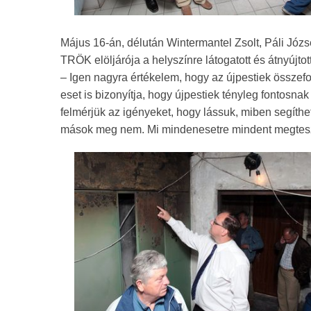
Május 16-án, délután Wintermantel Zsolt, Páli Józs
TRÖK elöljárója a helyszínre látogatott és átnyújto
– Igen nagyra értékelem, hogy az újpestiek összefo
eset is bizonyítja, hogy újpestiek tényleg fontosnak 
felmérjük az igényeket, hogy lássuk, miben segíthe
mások meg nem. Mi mindenesetre mindent megteszü