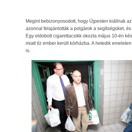
Megint bebizonyosodott, hogy Újpesten kiállnak a
azonnal felajánlották a polgárok a segítségüket, és 
Egy eldobott cigarettacsikk okozta május 10-én ké
miatt tíz ember került kórházba. A hetedik emeleten
is.