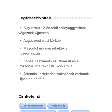
Legfrissebb hírek
Augusztus 12-én földi szúnyoggyérítést
végeznek Újpesten
Augusztusi piaci körkép
Másodfokúra mérsékelték a
hőségriasztást
Képes beszámoló az István út és a
Pozsonyi utca rekonstrukciójáról X.
Jelentős közlekedési változások várhatók
Újpesten hétfőtől
Címkefelhő
'56-os forradalom
(V)észjelzés