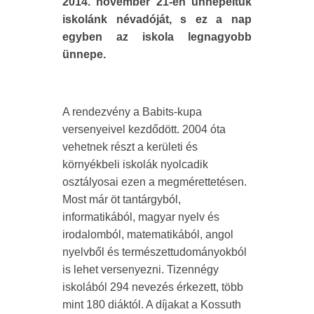
2014. november 21-én ünnepeltük
iskolánk névadóját, s ez a nap
egyben az iskola legnagyobb
ünnepe.
A rendezvény a Babits-kupa
versenyeivel kezdődött. 2004 óta
vehetnek részt a kerületi és
környékbeli iskolák nyolcadik
osztályosai ezen a megmérettetésen.
Most már öt tantárgyból,
informatikából, magyar nyelv és
irodalomból, matematikából, angol
nyelvből és természettudományokból
is lehet versenyezni. Tizennégy
iskolából 294 nevezés érkezett, több
mint 180 diáktól. A díjakat a Kossuth