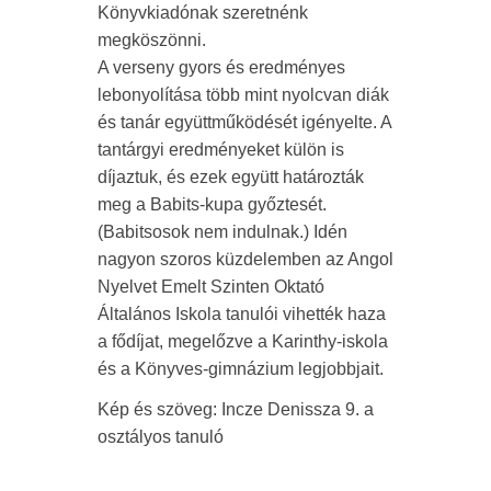
Könyvkiadónak szeretnénk
megköszönni.
A verseny gyors és eredményes
lebonyolítása több mint nyolcvan diák
és tanár együttműködését igényelte. A
tantárgyi eredményeket külön is
díjaztuk, és ezek együtt határozták
meg a Babits-kupa győztesét.
(Babitsosok nem indulnak.) Idén
nagyon szoros küzdelemben az Angol
Nyelvet Emelt Szinten Oktató
Általános Iskola tanulói vihették haza
a fődíjat, megelőzve a Karinthy-iskola
és a Könyves-gimnázium legjobbjait.
Kép és szöveg: Incze Denissza 9. a
osztályos tanuló