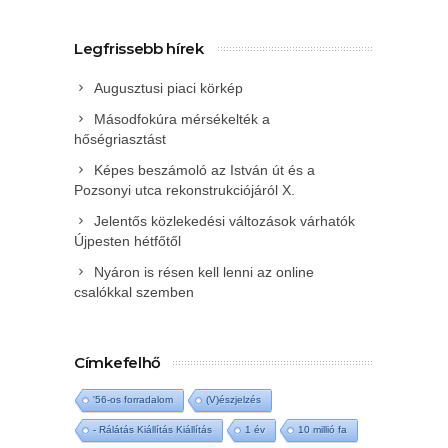
Legfrissebb hírek
Augusztusi piaci körkép
Másodfokúra mérsékelték a
hőségriasztást
Képes beszámoló az István út és a
Pozsonyi utca rekonstrukciójáról X.
Jelentős közlekedési változások várhatók
Újpesten hétfőtől
Nyáron is résen kell lenni az online
csalókkal szemben
Címkefelhő
'56-os forradalom
(V)észjelzés
- Rálátás Kiállítás Kiállítás
1 év
10 millió fa