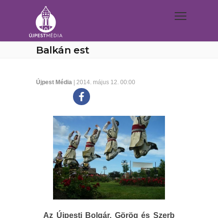
Balkán est
Újpest Média
| 2014. május 12. 00:00
Az Újpesti Bolgár, Görög és Szerb