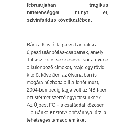
februárjában tragikus
hirtelenséggel hunyt el,
szívinfarktus következtében.
Bánka Kristóf tagja volt annak az
újpesti utánpótlás-csapatnak, amely
Juhász Péter vezetésével sorra nyerte
a különböző címeket, majd egy rövid
kitérőt követően az élvonalban is
magára húzhatta a lila-fehér mezt,
2004-ben pedig tagja volt az NB I-ben
ezüstérmet szerző együttesünknek.
Az Újpest FC – a családdal közösen
– a Bánka Kristóf Alapítvánnyal őrzi a
tehetséges támadó emlékét.