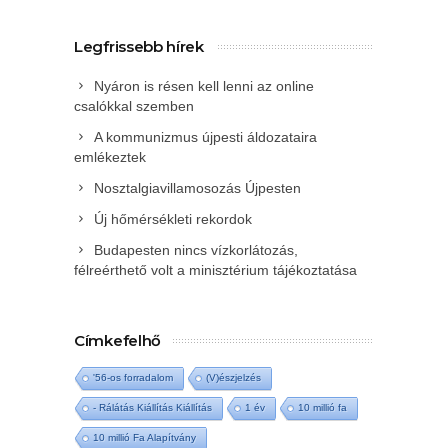
Legfrissebb hírek
Nyáron is résen kell lenni az online
csalókkal szemben
A kommunizmus újpesti áldozataira
emlékeztek
Nosztalgiavillamosozás Újpesten
Új hőmérsékleti rekordok
Budapesten nincs vízkorlátozás,
félreérthető volt a minisztérium tájékoztatása
Címkefelhő
'56-os forradalom
(V)észjelzés
- Rálátás Kiállítás Kiállítás
1 év
10 millió fa
10 millió Fa Alapítvány