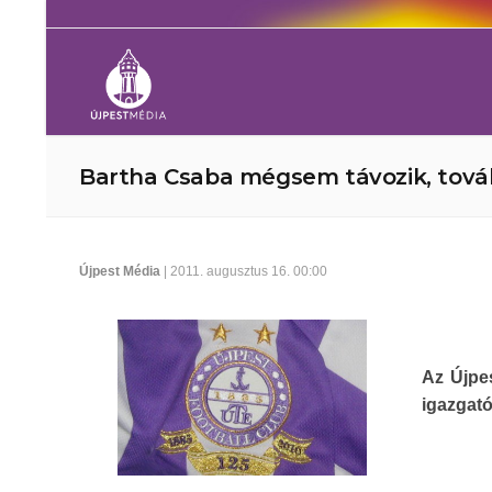
Bartha Csaba mégsem távozik, tová
Újpest Média
| 2011. augusztus 16. 00:00
Az Újpe
igazgató