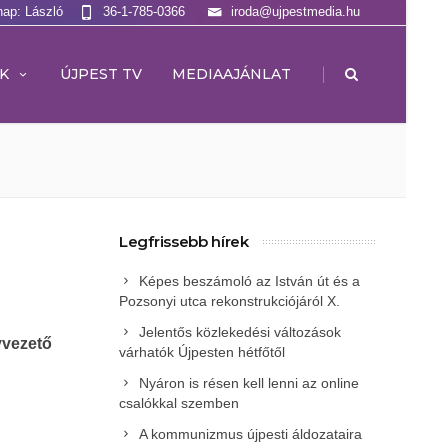
nap: László
36-1-785-0366
iroda@ujpestmedia.hu
|
K
ÚJPEST TV
MEDIAAJÁNLAT
Legfrissebb hírek
Képes beszámoló az István út és a
Pozsonyi utca rekonstrukciójáról X.
Jelentős közlekedési változások
yvezető
várhatók Újpesten hétfőtől
Nyáron is résen kell lenni az online
csalókkal szemben
A kommunizmus újpesti áldozataira