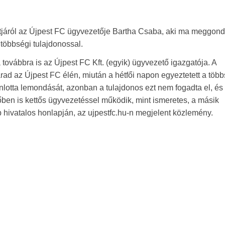
tjáról az Újpest FC ügyvezetője Bartha Csaba, aki ma meggond
 többségi tulajdonossal.
továbbra is az Újpest FC Kft. (egyik) ügyvezető igazgatója. A
ad az Újpest FC élén, miután a hétfői napon egyeztetett a több
ánlotta lemondását, azonban a tulajdonos ezt nem fogadta el, és
őben is kettős ügyvezetéssel működik, mint ismeretes, a másik
 hivatalos honlapján, az ujpestfc.hu-n megjelent közlemény.