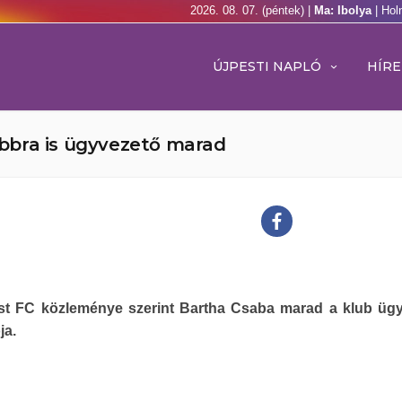
2026. 08. 07. (péntek) |
Ma: Ibolya
| Hol
ÚJPESTI NAPLÓ
HÍRE
bbra is ügyvezető marad
st FC közleménye szerint Bartha Csaba marad a klub üg
ja.