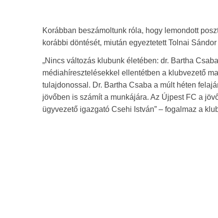
Korábban beszámoltunk róla, hogy lemondott posz
korábbi döntését, miután egyeztetett Tolnai Sándor
„Nincs változás klubunk életében: dr. Bartha Csaba 
médiahíresztelésekkel ellentétben a klubvezető mar
tulajdonossal. Dr. Bartha Csaba a múlt héten felaj
jövőben is számít a munkájára. Az Újpest FC a jöv
ügyvezető igazgató Csehi István” – fogalmaz a klub