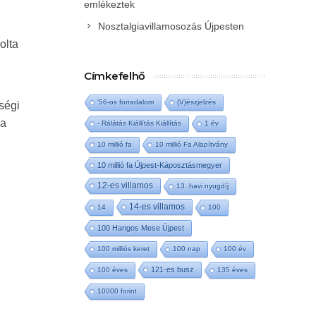
emlékeztek
Nosztalgiavillamosozás Újpesten
olta
Címkefelhő
'56-os forradalom
(V)észjelzés
ségi
 a
- Rálátás Kiállítás Kiállítás
1 év
10 millió fa
10 millió Fa Alapítvány
10 millió fa Újpest-Káposztásmegyer
12-es villamos
13. havi nyugdíj
14-es villamos
14
100
100 Hangos Mese Újpest
100 milliós keret
100 nap
100 év
121-es busz
100 éves
135 éves
10000 forint