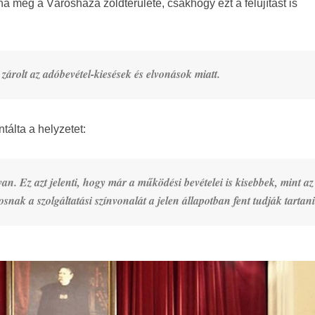
a meg a Városháza zöldterülete, csakhogy ezt a felújítást is
zárolt az adóbevétel-kiesések és elvonások miatt.
lta a helyzetet:
an. Ez azt jelenti, hogy már a működési bevételei is kisebbek, mint az
ak a szolgáltatási színvonalát a jelen állapotban fent tudják tartani