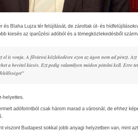
 és Blaha Lujza tér felújítását, de zároltak út- és hídfelújításokr
yobb kiesés az iparűzési adóból és a tömegközlekedésből szárm
t el is vonja. A fővárosi közlekedésre ezen az ágon nem ad pénzt. Azt 
het a bevétel kiesés. Ezt pedig valamilyen módon pótolni kell. Erre tet
felelősséget”
-helyettes.
rmelt adóforintból csak három marad a városnál, de ehhez kép
ő.
t viszont Budapest sokkal jobb anyagi helyzetben van, mint azt