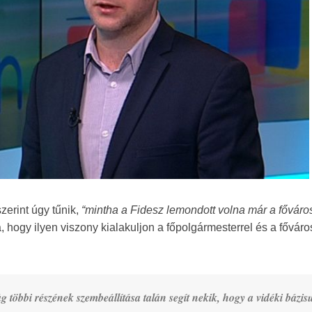
zerint úgy tűnik,
“mintha a Fidesz lemondott volna már a főváro
, hogy ilyen viszony kialakuljon a főpolgármesterrel és a főváro
többi részének szembeállítása talán segít nekik, hogy a vidéki bázis