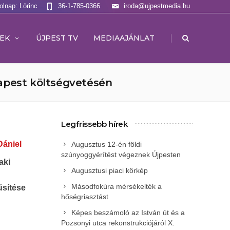
olnap: Lörinc
36-1-785-0366
iroda@ujpestmedia.hu
|
EK
ÚJPEST TV
MEDIAAJÁNLAT
dapest költségvetésén
Legfrissebb hírek
Dániel
Augusztus 12-én földi
szúnyoggyérítést végeznek Újpesten
aki
Augusztusi piaci körkép
Másodfokúra mérsékelték a
űsítése
hőségriasztást
Képes beszámoló az István út és a
Pozsonyi utca rekonstrukciójáról X.