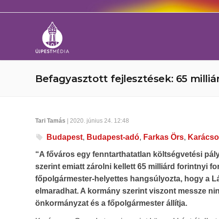
Befagyasztott fejlesztések: 65 mill
Tari Tamás
| 2020. június 24. 12:48
Budapest
,
Budapest-adó
,
Farkas Örs
,
Karácso
“A főváros egy fenntarthatatlan költségvetési pály
szerint emiatt zárolni kellett 65 milliárd forintnyi 
főpolgármester-helyettes hangsúlyozta, hogy a Lán
elmaradhat. A kormány szerint viszont messze ni
önkormányzat és a főpolgármester állítja.