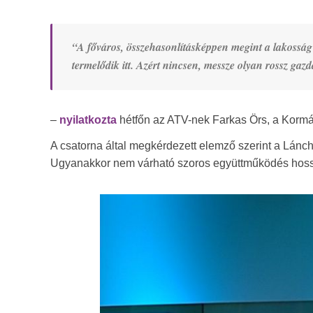
“A főváros, összehasonlításképpen megint a lakosság
termelődik itt. Azért nincsen, messze olyan rossz gaz
–
nyilatkozta
hétfőn az ATV-nek Farkas Örs, a Kormán
A csatorna által megkérdezett elemző szerint a Lánc
Ugyanakkor nem várható szoros együttműködés hoss