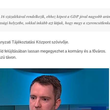
 16 százalékával rendelkezik, ehhez képest a GDP jóval nagyobb ará
dasági helyzetbe, sokkal inkább azt látjuk, hogy megy a szerencsétlenk
yzati Tájékoztatási Központ szóvivője.
híd felújításában lassan megegyezhet a kormány és a főváros.
zú távon.