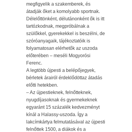
megfigyelik a szakemberek, és
átadják őket a komolyabb sportnak.
Délelőttönként, délutánonként ők is itt
tartózkodnak, megpróbálnak a
szülőkkel, gyerekekkel is beszélni, de
szóróanyagaik, tájékoztatóik is
folyamatosan elérhetők az uszoda
előterében – meséli Mogyorósi
Ferenc.
A legtöbb újpesti a belépőjegyek,
bérletek árairól érdeklődöttaz átadás
előtti hetekben.
– Az újpestieknek, felnőtteknek,
nyugdíjasoknak és gyermekeknek
egyaránt 15 százalék kedvezményt
kínál a Halassy-uszoda. Így a
lakcímkártya felmutatásával az újpesti
felnőttek 1500, a diákok és a