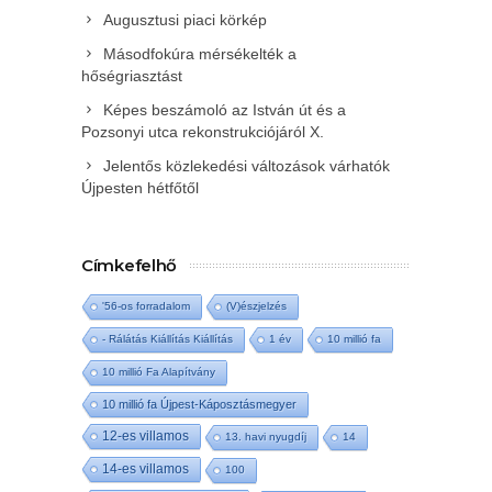
Augusztusi piaci körkép
Másodfokúra mérsékelték a
hőségriasztást
Képes beszámoló az István út és a
Pozsonyi utca rekonstrukciójáról X.
Jelentős közlekedési változások várhatók
Újpesten hétfőtől
Címkefelhő
'56-os forradalom
(V)észjelzés
- Rálátás Kiállítás Kiállítás
1 év
10 millió fa
10 millió Fa Alapítvány
10 millió fa Újpest-Káposztásmegyer
12-es villamos
13. havi nyugdíj
14
14-es villamos
100