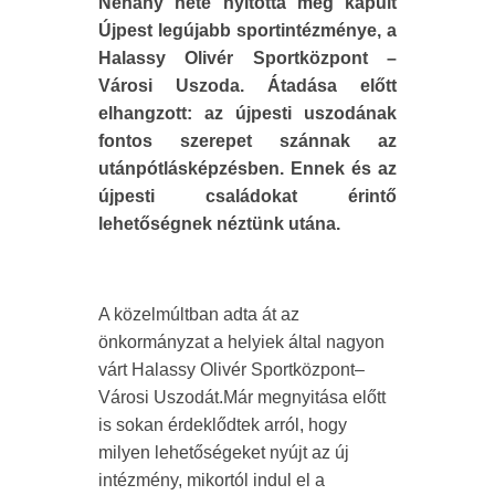
Néhány hete nyitotta meg kapuit
Újpest legújabb sportintézménye, a
Halassy Olivér Sportközpont –
Városi Uszoda. Átadása előtt
elhangzott: az újpesti uszodának
fontos szerepet szánnak az
utánpótlásképzésben. Ennek és az
újpesti családokat érintő
lehetőségnek néztünk utána.
A közelmúltban adta át az
önkormányzat a helyiek által nagyon
várt Halassy Olivér Sportközpont–
Városi Uszodát.Már megnyitása előtt
is sokan érdeklődtek arról, hogy
milyen lehetőségeket nyújt az új
intézmény, mikortól indul el a