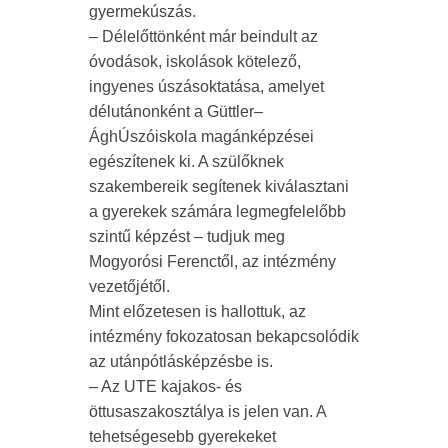
gyermekúszás.
– Délelőttönként már beindult az
óvodások, iskolások kötelező,
ingyenes úszásoktatása, amelyet
délutánonként a Güttler–
ÁghÚszóiskola magánképzései
egészítenek ki. A szülőknek
szakembereik segítenek kiválasztani
a gyerekek számára legmegfelelőbb
szintű képzést – tudjuk meg
Mogyorósi Ferenctől, az intézmény
vezetőjétől.
Mint előzetesen is hallottuk, az
intézmény fokozatosan bekapcsolódik
az utánpótlásképzésbe is.
– Az UTE kajakos- és
öttusaszakosztálya is jelen van. A
tehetségesebb gyerekeket