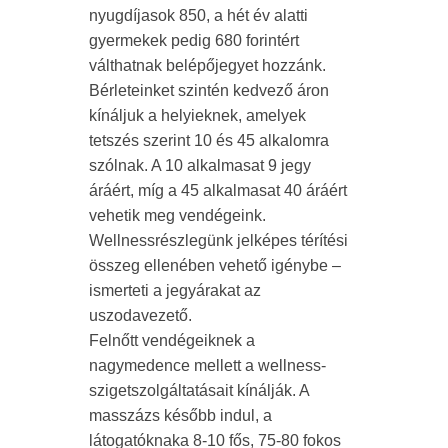
nyugdíjasok 850, a hét év alatti
gyermekek pedig 680 forintért
válthatnak belépőjegyet hozzánk.
Bérleteinket szintén kedvező áron
kínáljuk a helyieknek, amelyek
tetszés szerint 10 és 45 alkalomra
szólnak. A 10 alkalmasat 9 jegy
áráért, míg a 45 alkalmasat 40 áráért
vehetik meg vendégeink.
Wellnessrészlegünk jelképes térítési
összeg ellenében vehető igénybe –
ismerteti a jegyárakat az
uszodavezető.
Felnőtt vendégeiknek a
nagymedence mellett a wellness-
szigetszolgáltatásait kínálják. A
masszázs később indul, a
látogatóknaka 8-10 fős, 75-80 fokos