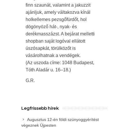
finn szaunát, valamint a jakuzzit
ajánljuk, amely váltakozva kínál
holkellemes pezsgőfürdőt, hol
dögönyöző hát-, nyak- és
derékmasszázst. A bejárat melletti
shopban saját logóval ellátott
úszósapkát, törülközőt is
vásárolhatnak a vendégek.
(Az uszoda címe: 1048 Budapest,
Tóth Aladár u. 16–18.)
G.R.
Legfrissebb hírek
Augusztus 12-én földi szúnyoggyérítést
végeznek Újpesten