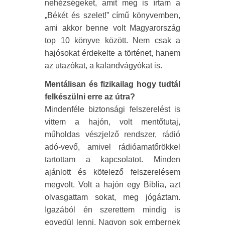
nehézségeket, amit meg is írtam a
„Békét és szelet!” című könyvemben,
ami akkor benne volt Magyarország
top 10 könyve között. Nem csak a
hajósokat érdekelte a történet, hanem
az utazókat, a kalandvágyókat is.
Mentálisan és fizikailag hogy tudtál
felkészülni erre az útra?
Mindenféle biztonsági felszerelést is
vittem a hajón, volt mentőtutaj,
műholdas vészjelző rendszer, rádió
adó-vevő, amivel rádióamatőrökkel
tartottam a kapcsolatot. Minden
ajánlott és kötelező felszerelésem
megvolt. Volt a hajón egy Biblia, azt
olvasgattam sokat, meg jógáztam.
Igazából én szerettem mindig is
egyedül lenni. Nagyon sok embernek