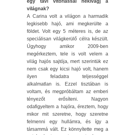
egy tavi vitorlással nekivágj a
világnak?
A Carina volt a világon a harmadik
legkisebb hajó, ami megkerülte a
földet. Volt egy 5 méteres is, de az
speciálisan világkerülő célra készült.
Úgyhogy amikor 2009-ben
megérkeztem, tele is volt velem a
világ hajós sajtója, mert szerintük ez
nem csak egy kicsi hajó volt, hanem
ilyen feladatra teljességgel
alkalmatlan is. Ezzel tisztában is
voltam, és megpróbáltam az emberi
tényezőt erősíteni. Nagyon
odafigyeltem a hajóra, éreztem, hogy
mikor mit szeretne, hogy szeretne
felmenni egy hullámra, és így a
társammá vált. Ez könnyítette meg a