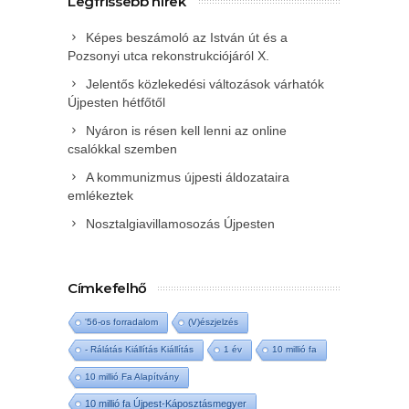
Legfrissebb hírek
Képes beszámoló az István út és a
Pozsonyi utca rekonstrukciójáról X.
Jelentős közlekedési változások várhatók
Újpesten hétfőtől
Nyáron is résen kell lenni az online
csalókkal szemben
A kommunizmus újpesti áldozataira
emlékeztek
Nosztalgiavillamosozás Újpesten
Címkefelhő
'56-os forradalom
(V)észjelzés
- Rálátás Kiállítás Kiállítás
1 év
10 millió fa
10 millió Fa Alapítvány
10 millió fa Újpest-Káposztásmegyer