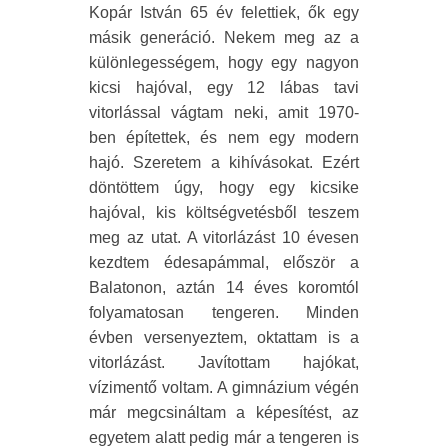
Kopár István 65 év felettiek, ők egy
másik generáció. Nekem meg az a
különlegességem, hogy egy nagyon
kicsi hajóval, egy 12 lábas tavi
vitorlással vágtam neki, amit 1970-
ben építettek, és nem egy modern
hajó. Szeretem a kihívásokat. Ezért
döntöttem úgy, hogy egy kicsike
hajóval, kis költségvetésből teszem
meg az utat. A vitorlázást 10 évesen
kezdtem édesapámmal, először a
Balatonon, aztán 14 éves koromtól
folyamatosan tengeren. Minden
évben versenyeztem, oktattam is a
vitorlázást. Javítottam hajókat,
vízimentő voltam. A gimnázium végén
már megcsináltam a képesítést, az
egyetem alatt pedig már a tengeren is