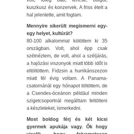
kuszkusz és konzervek. A friss ételt a
hal jelentette, amit fogtam.
Mennyire sikerült megismerni egy-
egy helyet, kultúrát?
80-100 alkalommal kötöttem ki 35
országban. Volt, ahol épp csak
szétnéztem, de volt, ahol a széljárás,
a hajózási viszonyok miatt több időt is
eltöltöttem. Fidzsin a hurrikánszezon
miatt fél évig voltam. A Panama-
csatornánál egy hónapot töltöttem, de
a Csendes-óceánon például minden
szigetcsoportnál megálltam feltölteni
a készleteket, ismerkedni.
Most boldog férj és két kicsi
gyermek apukája vagy. Ők hogy