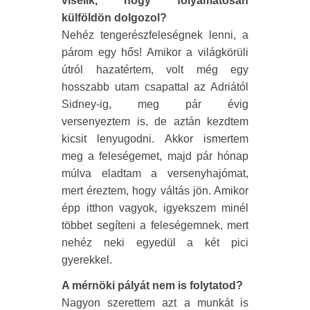
viselik, hogy folyamatosan
külföldön dolgozol?
Nehéz tengerészfeleségnek lenni, a
párom egy hős! Amikor a világkörüli
útról hazatértem, volt még egy
hosszabb utam csapattal az Adriától
Sidney-ig, meg pár évig
versenyeztem is, de aztán kezdtem
kicsit lenyugodni. Akkor ismertem
meg a feleségemet, majd pár hónap
múlva eladtam a versenyhajómat,
mert éreztem, hogy váltás jön. Amikor
épp itthon vagyok, igyekszem minél
többet segíteni a feleségemnek, mert
nehéz neki egyedül a két pici
gyerekkel.
A mérnöki pályát nem is folytatod?
Nagyon szerettem azt a munkát is