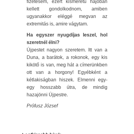
fizetésem, ezért kisméretű hajóban
kellett gondolkodnom, amiben
ugyanakkor eléggé megvan az
extremitás is, amire vágytam.
Ha egyszer nyugdíjas leszel, hol
szeretnél élni?
Újpestet nagyon szeretem. Itt van a
Duna, a barátok, a rokonok, egy kis
kikötő is van, meg hát a címerünkben
ott van a horgony! Egyébként a
kétlakiságban hiszek. Elmenni egy-
egy hosszabb útra, de mindig
hazajönni Újpestre.
Prófusz József