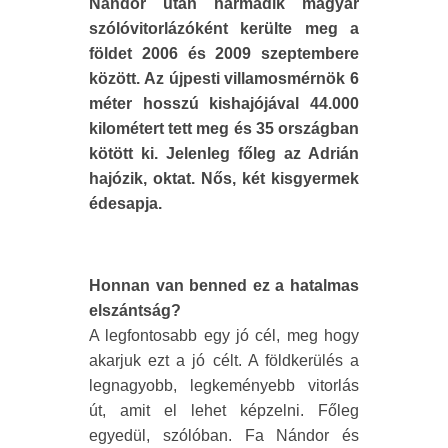
Nándor után harmadik magyar
szólóvitorlázóként kerülte meg a
földet 2006 és 2009 szeptembere
között. Az újpesti villamosmérnök 6
méter hosszú kishajójával 44.000
kilométert tett meg és 35 országban
kötött ki. Jelenleg főleg az Adrián
hajózik, oktat. Nős, két kisgyermek
édesapja.
Honnan van benned ez a hatalmas
elszántság?
A legfontosabb egy jó cél, meg hogy
akarjuk ezt a jó célt. A földkerülés a
legnagyobb, legkeményebb vitorlás
út, amit el lehet képzelni. Főleg
egyedül, szólóban. Fa Nándor és