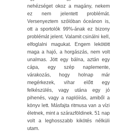
nehézséget okoz a magány, nekem
ez nem jelentett problémát.
Versenyeztem szólóban óceánon is,
ott a sportolók 99%-ának ez bizony
problémát jelent. Valamit csinálni kell,
elfoglalni magukat. Engem lekötött
maga a hajó, a horgászás, nem volt
unalmas. Jött egy bálna, aztán egy
cápa, egy szép naplemente,
várakozás, hogy holnap már
megérkezek, vihar előtt egy
felkészülés, vagy utána egy jó
pihenés, vagy a naplóírás, amiből a
könyv lett. Másfajta ritmusa van a vízi
életnek, mint a szárazföldinek. 51 nap
volt a leghosszabb kikötés nélküli
utam.