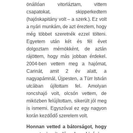
önállóan vitorláztam, vittem
csapatokat, skipperkedtem
(hajóskapitány volt – a szerk.). Ez volt
a nyári munkám, de azt éreztem, hogy
még többet szeretnék ezzel tölteni.
Egyetem után két és fél évet
dolgoztam mérnökként, de aztán
rájöttem, hogy más jobban érdekel.
2004-ben vettem meg a hajómat,
Carinát, amit 2 év alatt, a
nagyapámnál, Újpesten, a Türr István
utcában újítottam fel. Amolyan
roncshajó volt, olcsón vettem, de
miközben felújítottam, sikerült jól meg
is ismerni. Egyszóval ez egy nagyon
korán kezdődő szerelem volt.
Honnan vetted a bátorságot, hogy