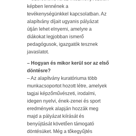
képben lennének a
tevékenységünkkel kapcsolatban. Az
alapítvány díjait ugyanis pályázat
útján lehet elnyerni, amelyre a
diákokat legjobban ismerő
pedagógusok, igazgatók tesznek
javaslatot.
– Hogyan és mikor kerül sor az első
döntésre?
– Az alapítvány kuratóriuma több
munkacsoportot hozott létre, amelyek
tagjai képzőművészeti, irodalmi,
idegen nyelvi, ének-zenei és sport
eredmények alapján hozzák meg
majd a pályázat kiírását és
benyújtását követően támogató
döntésüket. Még a tőkegyűjtés