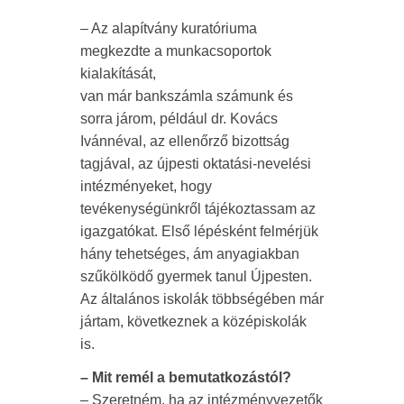
– Az alapítvány kuratóriuma
megkezdte a munkacsoportok
kialakítását,
van már bankszámla számunk és
sorra járom, például dr. Kovács
Ivánnéval, az ellenőrző bizottság
tagjával, az újpesti oktatási-nevelési
intézményeket, hogy
tevékenységünkről tájékoztassam az
igazgatókat. Első lépésként felmérjük
hány tehetséges, ám anyagiakban
szűkölködő gyermek tanul Újpesten.
Az általános iskolák többségében már
jártam, következnek a középiskolák
is.
– Mit remél a bemutatkozástól?
– Szeretném, ha az intézményvezetők