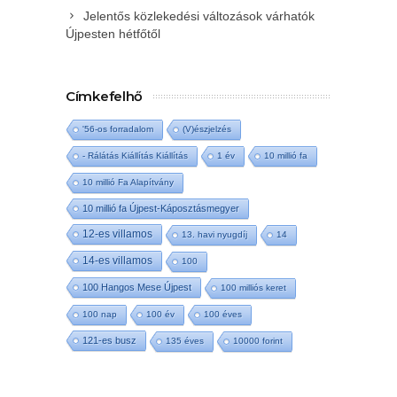
Jelentős közlekedési változások várhatók
Újpesten hétfőtől
Címkefelhő
'56-os forradalom
(V)észjelzés
- Rálátás Kiállítás Kiállítás
1 év
10 millió fa
10 millió Fa Alapítvány
10 millió fa Újpest-Káposztásmegyer
12-es villamos
13. havi nyugdíj
14
14-es villamos
100
100 Hangos Mese Újpest
100 milliós keret
100 nap
100 év
100 éves
121-es busz
135 éves
10000 forint