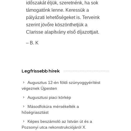
időszakát éljük, szeretnénk, ha sok
támogatónk lenne. Keressük a
pályázati lehetőségeket is. Terveink
szerint jövőre köszönthetjük a
Clarisse alapítvány első díjazottjait.
– B. K
Legfrissebb hírek
Augusztus 12-én földi szúnyoggyérítést
végeznek Újpesten
Augusztusi piaci körkép
Másodfokúra mérsékelték a
hőségriasztást
Képes beszámoló az István út és a
Pozsonyi utca rekonstrukciójáról X.