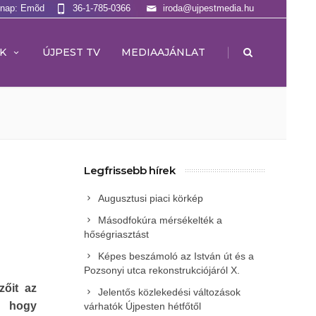
lnap: Emõd
36-1-785-0366
iroda@ujpestmedia.hu
|
K
ÚJPEST TV
MEDIAAJÁNLAT
Legfrissebb hírek
Augusztusi piaci körkép
Másodfokúra mérsékelték a
hőségriasztást
Képes beszámoló az István út és a
Pozsonyi utca rekonstrukciójáról X.
zőit az
Jelentős közlekedési változások
, hogy
várhatók Újpesten hétfőtől