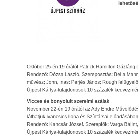
lehetősé
Október 25-én 19 órától Patrick Hamilton Gázláng 
Rendező: Dózsa László. Szereposztás: Bella Man
művész; John, inas: Perjés János; Rough felügyelő
Újpest Kártya-tulajdonosok 10 százalék kedvezménny
Vicces és bonyolult szerelmi szálak
November 22-én 19 órától az Ady Endre Művelődé
láthatjuk Ivancsics Ilona és Színtársai előadásában
Rendező: Kancsár József. Szereplők: Varga Bálint
Újpest Kártya-tulajdonosok 10 százalék kedvezménny