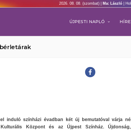
2026. 08. 08. (szombat) |
Ma: László
| Ho
ÚJPESTI NAPLÓ
HÍRE
bérletárak
el induló színházi évadban két új bemutatóval várja né
 Kulturális Központ és az Újpest Színház. Újdonság