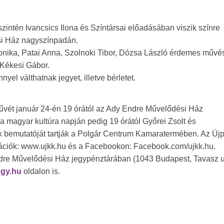
intén Ivancsics Ilona és Színtársai előadásában viszik színre
si Ház nagyszínpadán.
nika, Patai Anna, Szolnoki Tibor, Dózsa László érdemes művé
 Kékesi Gábor.
el válthatnak jegyet, illetve bérletet.
ét január 24-én 19 órától az Ady Endre Művelődési Ház
a magyar kultúra napján pedig 19 órától Győrei Zsolt és
 bemutatóját tartják a Polgár Centrum Kamaratermében. Az Újp
mációk: www.ujkk.hu és a Facebookon: Facebook.com/ujkk.hu.
dre Művelődési Ház jegypénztárában (1043 Budapest, Tavasz ut
egy.hu
oldalon is.