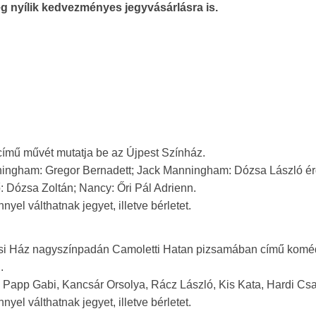
g nyílik kedvezményes jegyvásárlásra is.
című művét mutatja be az Újpest Színház.
ningham: Gregor Bernadett; Jack Manningham: Dózsa László 
: Dózsa Zoltán; Nancy: Őri Pál Adrienn.
el válthatnak jegyet, illetve bérletet.
si Ház nagyszínpadán Camoletti Hatan pizsamában című koméd
.
, Papp Gabi, Kancsár Orsolya, Rácz László, Kis Kata, Hardi Cs
el válthatnak jegyet, illetve bérletet.