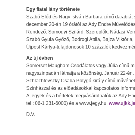
Egy fiatal lány története
Szabó Előd és Nagy István Barbara című darabját sz
december 20-án 19 órától az Ady Endre Művelődé
Rendező: Somogyi Szilárd. Szereplők: Nádasi Vero
Szabó Gyula Győző, Bodrogi Attila, Bajza Viktória,
Újpest Kártya-tulajdonosok 10 százalék kedvezménny
Az új évben
Somerset Maugham Csodálatos vagy Júlia című műv
nagyszínpadán láthatja a közönség. Január 22-én, 
Schlachtovszky Csaba Bolygó király című művének
Színházzal és az előadásokkal kapcsolatos infor
A jegyek és a bérletek megvásárolhatók az Ady En
tel.: 06-1 231-6000) és a www.jegy.hu,
www.ujkk.j
D.V.