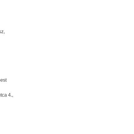
sz,
est
ca 4.,