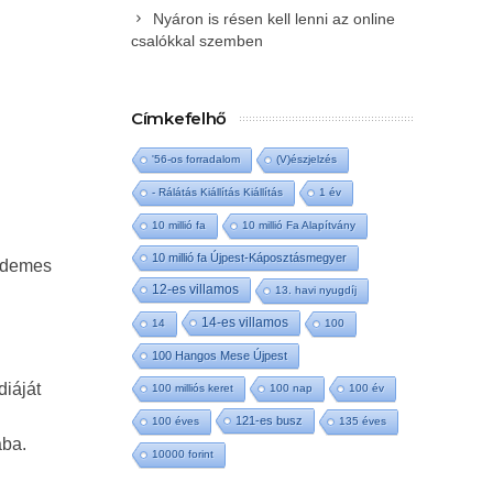
Nyáron is résen kell lenni az online
csalókkal szemben
Címkefelhő
'56-os forradalom
(V)észjelzés
- Rálátás Kiállítás Kiállítás
1 év
10 millió fa
10 millió Fa Alapítvány
10 millió fa Újpest-Káposztásmegyer
érdemes
12-es villamos
13. havi nyugdíj
14-es villamos
14
100
100 Hangos Mese Újpest
iáját
100 milliós keret
100 nap
100 év
121-es busz
100 éves
135 éves
aba.
10000 forint