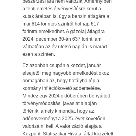
beszerzési ára nem változik. Amennyiben
a fenti emelés érvényesítésre kerül a
kutak áraiban is, úgy a benzin átlagára a
mai 614 forintos szintről holnap 617
forintra emelkedhet. A gázolaj átlagára
2024. december 30-án 637 forint, ami
várhatóan az év utolsó napján is marad
ezen a szinten.
Ez azonban csupán a kezdet, január
elsejétől még nagyobb emelkedést okoz
önmagában az, hogy hatályba lép a
kormány inflációkövető adóemelése.
Mindez egy 2024 októberében benyújtott
törvénymódosítási javaslat alapján
történik, amely kimondja, hogy az
adónövekményt a 2025. évet követően
valorizálni kell. A valorizáció alapja a
Központi Statisztikai Hivatal által közzétett