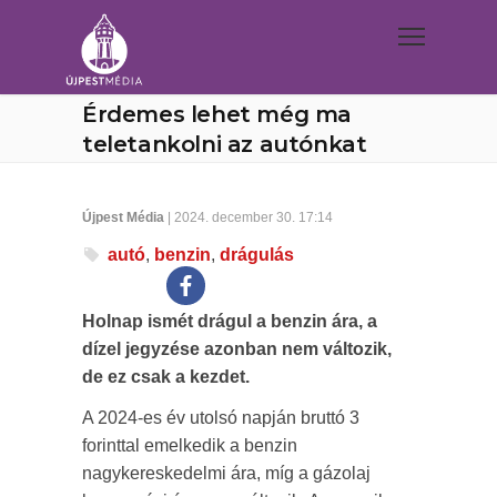
Érdemes lehet még ma
teletankolni az autónkat
Újpest Média
| 2024. december 30. 17:14
autó
,
benzin
,
drágulás
Holnap ismét drágul a benzin ára, a
dízel jegyzése azonban nem változik,
de ez csak a kezdet.
A 2024-es év utolsó napján bruttó 3
forinttal emelkedik a benzin
nagykereskedelmi ára, míg a gázolaj