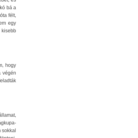
okó bá a
a félt,
tem egy
 kisebb
m, hogy
a végén
eladták
llamat,
ágkupa-
 sokkal