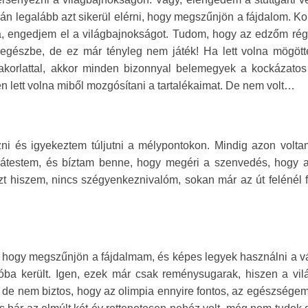
lán legalább azt sikerül elérni, hogy megszűnjön a fájdalom. K
, engedjem el a világbajnokságot. Tudom, hogy az edzőm régót
egészbe, de ez már tényleg nem játék! Ha lett volna mögöt
yakorlattal, akkor minden bizonnyal belemegyek a kockázatos
n lett volna miből mozgósítani a tartalékaimat. De nem volt…
ni és igyekeztem túljutni a mélypontokon. Mindig azon volta
is átestem, és bíztam benne, hogy megéri a szenvedés, hogy 
 hiszem, nincs szégyenkeznivalóm, sokan már az út felénél f
 hogy megszűnjön a fájdalmam, és képes legyek használni a vá
zóba került. Igen, ezek már csak reménysugarak, hiszen a vil
de nem biztos, hogy az olimpia ennyire fontos, az egészségem