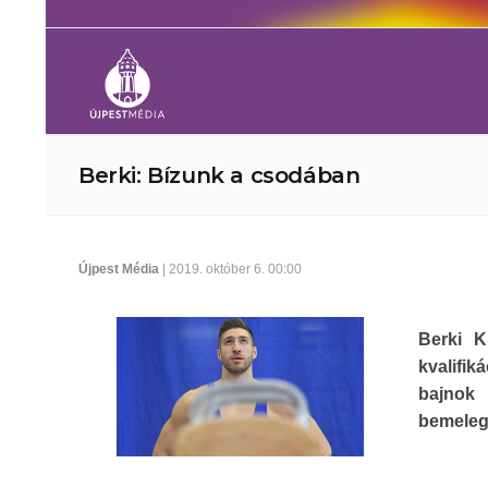
Berki: Bízunk a csodában
Újpest Média
| 2019. október 6. 00:00
Berki Kr
kvalifik
bajnok 
bemelegí