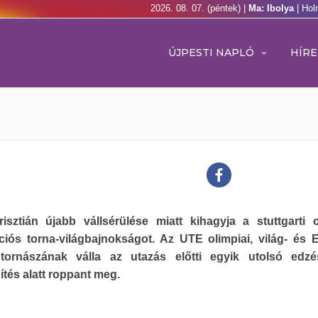
2026. 08. 07. (péntek) |
Ma: Ibolya
| Hol
ÚJPESTI NAPLÓ
HÍRE
isztián újabb vállsérülése miatt kihagyja a stuttgarti o
ációs torna-világbajnokságot. Az UTE olimpiai, világ- és 
tornászának válla az utazás előtti egyik utolsó edzé
tés alatt roppant meg.