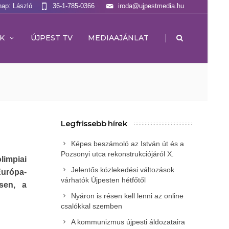
nap: László
36-1-785-0366
iroda@ujpestmedia.hu
|
K
ÚJPEST TV
MEDIAAJÁNLAT
Legfrissebb hírek
Képes beszámoló az István út és a
Pozsonyi utca rekonstrukciójáról X.
limpiai
Jelentős közlekedési változások
Európa-
várhatók Újpesten hétfőtől
sen, a
Nyáron is résen kell lenni az online
csalókkal szemben
A kommunizmus újpesti áldozataira