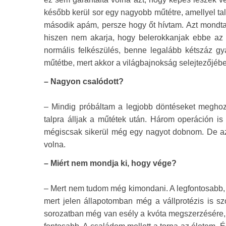
később kerül sor egy nagyobb műtétre, amellyel ta
második apám, persze hogy őt hívtam. Azt mondta
hiszen nem akarja, hogy belerokkanjak ebbe az 
normális felkészülés, benne legalább kétszáz g
műtétbe, mert akkor a világbajnokság selejtezőjébe
– Nagyon csalódott?
– Mindig próbáltam a legjobb döntéseket meghoz
talpra álljak a műtétek után. Három operáción 
mégiscsak sikerül még egy nagyot dobnom. De azt
volna.
– Miért nem mondja ki, hogy vége?
– Mert nem tudom még kimondani. A legfontosabb,
mert jelen állapotomban még a vállprotézis is s
sorozatban még van esély a kvóta megszerzésére, 