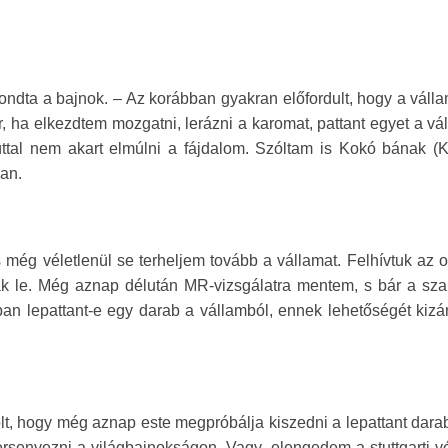
ndta a bajnok. – Az korábban gyakran előfordult, hogy a váll
r, ha elkezdtem mozgatni, lerázni a karomat, pattant egyet a vá
ttal nem akart elmúlni a fájdalom. Szóltam is Kokó bának (Kr
van.
ég véletlenül se terheljem tovább a vállamat. Felhívtuk az o
jak le. Még aznap délután MR-vizsgálatra mentem, s bár a sz
lóban lepattant-e egy darab a vállamból, ennek lehetőségét kiz
volt, hogy még aznap este megpróbálja kiszedni a lepattant dara
rsenyezni a világbajnokságon. Vagy, elengedem a stuttgarti v