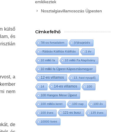
emlékeztek
Nosztalgiavillamosozás Újpesten
am külső
Címkefelhő
llam, és
'56-os forradalom
(V)észjelzés
isztián
- Rálátás Kiállítás Kiállítás
1 év
10 millió fa
10 millió Fa Alapítvány
10 millió fa Újpest-Káposztásmegyer
rvost, a
12-es villamos
13. havi nyugdíj
akember
14-es villamos
14
100
árni nem
100 Hangos Mese Újpest
100 milliós keret
100 nap
100 év
121-es busz
100 éves
135 éves
10000 forint
bkát, de
ébét, és