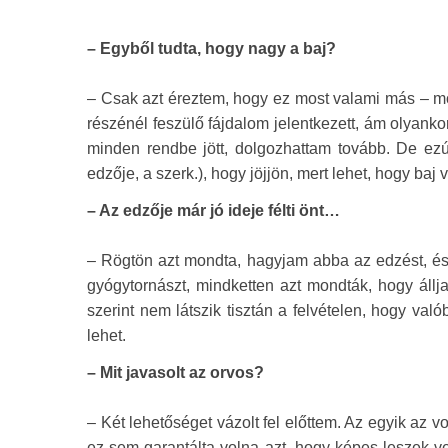
– Egyből tudta, hogy nagy a baj?
– Csak azt éreztem, hogy ez most valami más – mo
részénél feszülő fájdalom jelentkezett, ám olyanko
minden rendbe jött, dolgozhattam tovább. De ezú
edzője, a szerk.), hogy jöjjön, mert lehet, hogy baj 
– Az edzője már jó ideje félti önt…
– Rögtön azt mondta, hagyjam abba az edzést, és m
gyógytornászt, mindketten azt mondták, hogy áll
szerint nem látszik tisztán a felvételen, hogy va
lehet.
– Mit javasolt az orvos?
– Két lehetőséget vázolt fel előttem. Az egyik az 
ez sem garantálta volna azt, hogy képes leszek ve