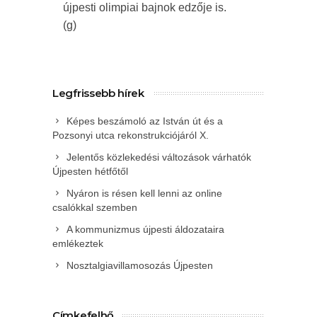
újpesti olimpiai bajnok edzője is.
(g)
Legfrissebb hírek
Képes beszámoló az István út és a
Pozsonyi utca rekonstrukciójáról X.
Jelentős közlekedési változások várhatók
Újpesten hétfőtől
Nyáron is résen kell lenni az online
csalókkal szemben
A kommunizmus újpesti áldozataira
emlékeztek
Nosztalgiavillamosozás Újpesten
Címkefelhő