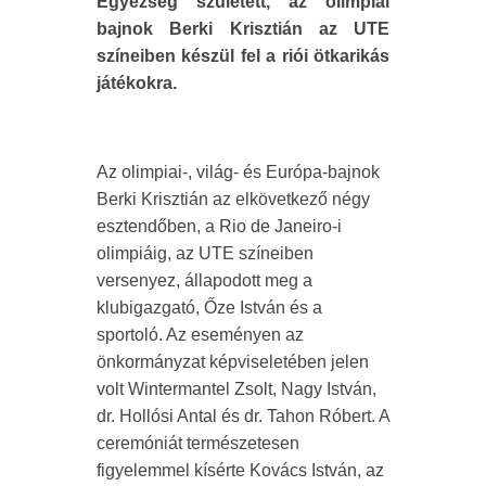
Egyezség született, az olimpiai
bajnok Berki Krisztián az UTE
színeiben készül fel a riói ötkarikás
játékokra.
Az olimpiai-, világ- és Európa-bajnok
Berki Krisztián az elkövetkező négy
esztendőben, a Rio de Janeiro-i
olimpiáig, az UTE színeiben
versenyez, állapodott meg a
klubigazgató, Őze István és a
sportoló. Az eseményen az
önkormányzat képviseletében jelen
volt Wintermantel Zsolt, Nagy István,
dr. Hollósi Antal és dr. Tahon Róbert. A
ceremóniát természetesen
figyelemmel kísérte Kovács István, az