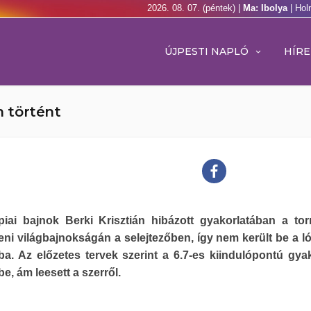
2026. 08. 07. (péntek) |
Ma: Ibolya
| Hol
ÚJPESTI NAPLÓ
HÍRE
m történt
piai bajnok Berki Krisztián hibázott gyakorlatában a to
ni világbajnokságán a selejtezőben, így nem került be a l
ába. Az előzetes tervek szerint a 6.7-es kiindulópontú gyak
be, ám leesett a szerről.