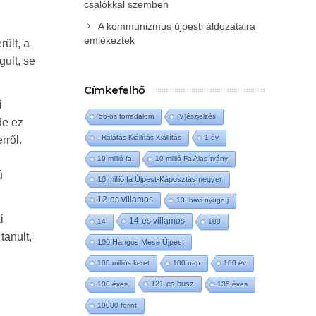
csalókkal szemben
A kommunizmus újpesti áldozataira
emlékeztek
rült, a
gult, se
Címkefelhő
i
'56-os forradalom
(V)észjelzés
de ez
- Rálátás Kiállítás Kiállítás
1 év
rről.
10 millió fa
10 millió Fa Alapítvány
ú
10 millió fa Újpest-Káposztásmegyer
12-es villamos
13. havi nyugdíj
i
14-es villamos
14
100
tanult,
100 Hangos Mese Újpest
100 milliós keret
100 nap
100 év
121-es busz
100 éves
135 éves
10000 forint