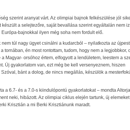
ég szerint aranyat várt. Az olimpiai bajnok felkészülése jól sike
int készült a selejtezőre, saját bevallása szerint egyáltalán nem iz
z Európa-bajnokkal ilyen még soha nem fordult elő.
em túl nagy ügyet csinálni a kudarcból – nyilatkozta az újpest
 a tornában, én most rontottam, tudom, hogy nem a legjobbkor, 
a Magyar- orsóhoz értem, elfogyott a lendületem, leestem a sze
nt. Új gyakorlatom van, ezt még be kell versenyeznem, hiszen
Szóval, bánt a dolog, de nincs megállás, készülök a mesterfok
ta a 6.7- és a 7.0-s kiindulópontú gyakorlatokat – mondta Altorja
t neki, hibázott. Az olimpiai ciklus elején tartunk, új elemeket 
erki Krisztián a mi Berki Krisztiánunk maradt.