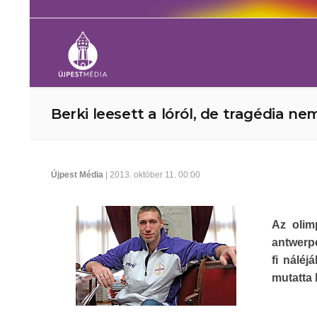
Berki leesett a lóról, de tragédia ne
Újpest Média
| 2013. október 11. 00:00
Az olim
antwerpe
fi náléj
mutatta 