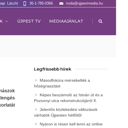
nap: László
36-1-785-0366
iroda@ujpestmedia.hu
|
K
ÚJPEST TV
MEDIAAJÁNLAT
Legfrissebb hírek
Másodfokúra mérsékelték a
hőségriasztást
rnászok
Képes beszámoló az István út és a
ólengés
Pozsonyi utca rekonstrukciójáról X.
orlatát
Jelentős közlekedési változások
várhatók Újpesten hétfőtől
Nyáron is résen kell lenni az online