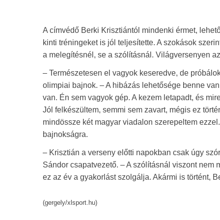
A címvédő Berki Krisztiántól mindenki érmet, lehetős
kinti tréningeket is jól teljesítette. A szokások szer
a melegítésnél, se a szólításnál. Világversenyen a
– Természetesen el vagyok keseredve, de próbálok n
olimpiai bajnok. – A hibázás lehetősége benne van
van. Én sem vagyok gép. A kezem letapadt, és mire 
Jól felkészültem, semmi sem zavart, mégis ez törté
mindössze két magyar viadalon szerepeltem ezzel. 
bajnokságra.
– Krisztián a verseny előtti napokban csak úgy szór
Sándor csapatvezető. – A szólításnál viszont nem men
ez az év a gyakorlást szolgálja. Akármi is történt, B
(gergely/xlsport.hu)