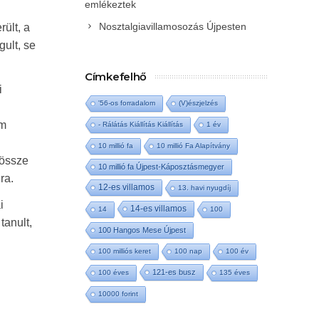
emlékeztek
Nosztalgiavillamosozás Újpesten
rült, a
gult, se
Címkefelhő
i
'56-os forradalom
(V)észjelzés
em
- Rálátás Kiállítás Kiállítás
1 év
10 millió fa
10 millió Fa Alapítvány
dössze
10 millió fa Újpest-Káposztásmegyer
ra.
12-es villamos
13. havi nyugdíj
i
14-es villamos
14
100
tanult,
100 Hangos Mese Újpest
100 milliós keret
100 nap
100 év
121-es busz
100 éves
135 éves
10000 forint