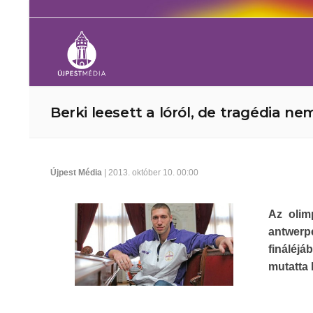
Berki leesett a lóról, de tragédia ne
Újpest Média
| 2013. október 10. 00:00
Az olim
antwerpe
fináléjá
mutatta 