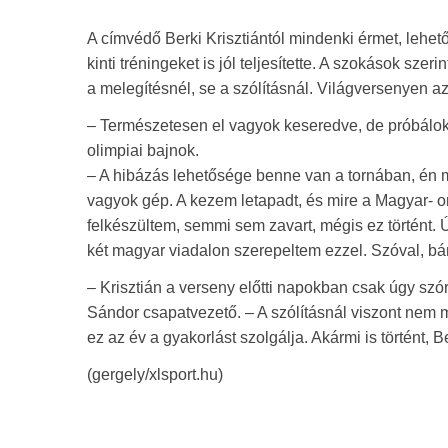
A címvédő Berki Krisztiántól mindenki érmet, lehetős
kinti tréningeket is jól teljesítette. A szokások szer
a melegítésnél, se a szólításnál. Világversenyen a
– Természetesen el vagyok keseredve, de próbálok n
olimpiai bajnok.
– A hibázás lehetősége benne van a tornában, én 
vagyok gép. A kezem letapadt, és mire a Magyar- or
felkészültem, semmi sem zavart, mégis ez történt.
két magyar viadalon szerepeltem ezzel. Szóval, bá
– Krisztián a verseny előtti napokban csak úgy szór
Sándor csapatvezető. – A szólításnál viszont nem men
ez az év a gyakorlást szolgálja. Akármi is történt, B
(gergely/xlsport.hu)