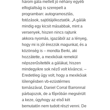
három gála mellett jó néhány egyéb
elfoglaltság is szerepelt a
programban: autogramosztás,
fotózások, sajtótájékoztatók. „A gálák
mindig egy kicsit másabbak, mint a
versenyek, hiszen nincs rajtunk
akkora nyomás, igazából az a lényeg,
hogy mi is jól érezzük magunkat, és a
közönség is – mondta Berki, aki
hozzátette, a mexikóiak remekül
népszerűsítették a gálákat, hiszen
mindegyikre sok néző volt kíváncsi. –
Eredetileg úgy volt, hogy a mexikóiak
lólengésben vb-ezüstérmes
tornászával, Daniel Corral Barronnal
párbajozok, de a főpróbán megsérült
a keze, úgyhogy az első két
bemutatón nem tudott részt venni. De