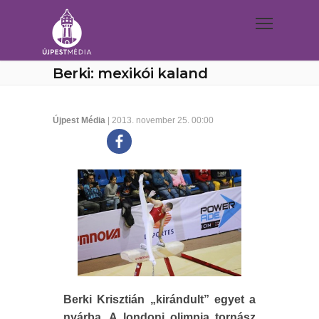
Berki: mexikói kaland
Újpest Média
| 2013. november 25. 00:00
Berki Krisztián „kirándult” egyet a
nyárba. A londoni olimpia tornász