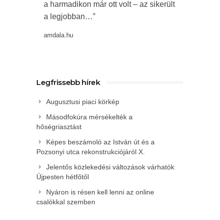
a harmadikon már ott volt – az sikerült
a legjobban…”
amdala.hu
Legfrissebb hírek
Augusztusi piaci körkép
Másodfokúra mérsékelték a
hőségriasztást
Képes beszámoló az István út és a
Pozsonyi utca rekonstrukciójáról X.
Jelentős közlekedési változások várhatók
Újpesten hétfőtől
Nyáron is résen kell lenni az online
csalókkal szemben