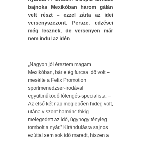
bajnoka Mexikóban három gálán
vett részt – ezzel zárta az idei
versenyszezont. Persze, edzései
még lesznek, de versenyen már
nem indul az idén.
„Nagyon jól éreztem magam
Mexikóban, bár elég furcsa idő volt –
mesélte a Felix Promotion
sportmenedzser-irodával
együttműködő lólengés-specialista. –
Az első két nap meglepően hideg volt,
utána viszont harminc fokig
melegedett az idő, úgyhogy tényleg
tombolt a nyár.” Kirándulásra sajnos
ezúttal sem sok idő maradt, hiszen a