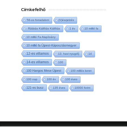
Címkefelhő
'56-os forradalom
(V)észjelzés
- Rálátás Kiállítás Kiállítás
1 év
10 millió fa
10 millió Fa Alapítvány
10 millió fa Újpest-Káposztásmegyer
12-es villamos
13. havi nyugdíj
14
14-es villamos
100
100 Hangos Mese Újpest
100 milliós keret
100 nap
100 év
100 éves
121-es busz
135 éves
10000 forint