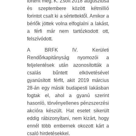
történt meg. K. Zsolt 2018 augusztusa
és szeptembere között kétmillió
forintot csalt ki a sértettektől. Amikor a
bérlők jöttek volna elfoglalni a lakást,
a férfi már nem tartózkodott ott,
felszívódott.
A BRFK IV. Kerületi
Rendőrkapitányság nyomozói a
feljelentések után azonosították a
csalás bűntett elkövetésével
gyanúsított férfit, akit 2019 március
28-án egy másik budapesti lakásban
fogtak el, ahol a gyanú szerint
hasonló, törvényellenes pénzszerzési
akcióra készült. Hat esetet sikerült
eddig rábizonyítani, nem kizárt, hogy
ennél több embernek okozott kárt a
csaló hirdetésekkel.