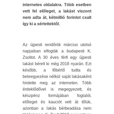
internetes oldalakra. Több esetben
vett fel előleget, a lakást viszont
nem adta át, kétmillió forintot csalt
így ki a sértettektől.
Az újpesti rendőrök március utolsó
napjaiban elfogták a budapesti K.
Zsoltot. A 30 éves férfi egy újpesti
lakást bérelt ki még 2018 nyarán. Ezt
később, a főbérlő tudta és
beleegyezése nélkül saját lakásaként
hirdette meg az interneten. Több
érdeklődővel is megegyezett, és
készpénz formájában foglalót,
előleget és kauciót vett át tőlük,
azonban a lakás bérbeadása nem