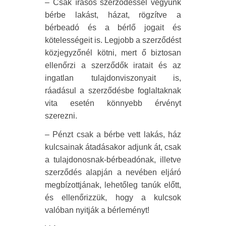
– Csak írásos szerződéssel vegyünk
bérbe lakást, házat, rögzítve a
bérbeadó és a bérlő jogait és
kötelességeit is. Legjobb a szerződést
közjegyzőnél kötni, mert ő biztosan
ellenőrzi a szerződők iratait és az
ingatlan tulajdonviszonyait is,
ráadásul a szerződésbe foglaltaknak
vita esetén könnyebb érvényt
szerezni.
– Pénzt csak a bérbe vett lakás, ház
kulcsainak átadásakor adjunk át, csak
a tulajdonosnak-bérbeadónak, illetve
szerződés alapján a nevében eljáró
megbízottjának, lehetőleg tanúk előtt,
és ellenőrizzük, hogy a kulcsok
valóban nyitják a bérleményt!