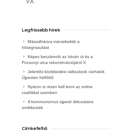
V.A.
Legfrissebb hírek
Másodfokúra mérsékelték a
hőségriasztást
Képes beszámoló az István út és a
Pozsonyi utca rekonstrukciójáról X.
Jelentős közlekedési változások várhatók
Újpesten hétfőtől
Nyáron is résen kell lenni az online
csalókkal szemben
A kommunizmus újpesti áldozataira
emlékeztek
Címkefelhő