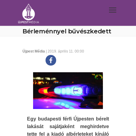
Bérleménnyel bűvészkedett
Újpest Média
| 2019. április 11. 00:00
Egy budapesti férfi Újpesten bérelt
lakását sajátjaként meghirdetve
tette fel a kiadó albérleteket kínáló