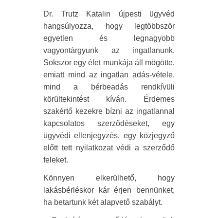
Dr. Trutz Katalin újpesti ügyvéd
hangsúlyozza, hogy legtöbbször
egyetlen és legnagyobb
vagyontárgyunk az ingatlanunk.
Sokszor egy élet munkája áll mögötte,
emiatt mind az ingatlan adás-vétele,
mind a bérbeadás rendkívüli
körültekintést kíván. Érdemes
szakértő kezekre bízni az ingatlannal
kapcsolatos szerződéseket, egy
ügyvédi ellenjegyzés, egy közjegyző
előtt tett nyilatkozat védi a szerződő
feleket.
Könnyen elkerülhető, hogy
lakásbérléskor kár érjen bennünket,
ha betartunk két alapvető szabályt.