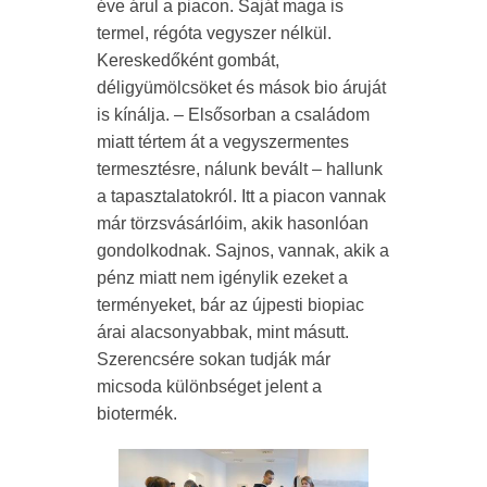
éve árul a piacon. Saját maga is
termel, régóta vegyszer nélkül.
Kereskedőként gombát,
déligyümölcsöket és mások bio áruját
is kínálja. – Elsősorban a családom
miatt tértem át a vegyszermentes
termesztésre, nálunk bevált – hallunk
a tapasztalatokról. Itt a piacon vannak
már törzsvásárlóim, akik hasonlóan
gondolkodnak. Sajnos, vannak, akik a
pénz miatt nem igénylik ezeket a
terményeket, bár az újpesti biopiac
árai alacsonyabbak, mint másutt.
Szerencsére sokan tudják már
micsoda különbséget jelent a
biotermék.