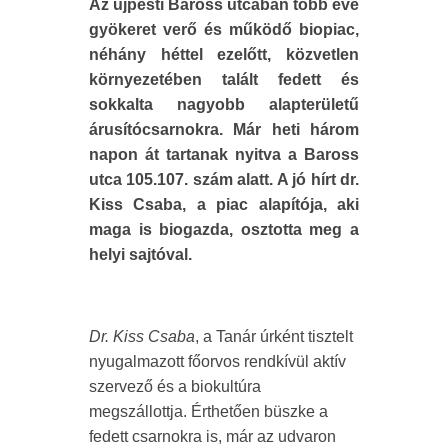
Az újpesti Baross utcában több éve
gyökeret verő és működő biopiac,
néhány héttel ezelőtt, közvetlen
környezetében talált fedett és
sokkalta nagyobb alapterületű
árusítócsarnokra. Már heti három
napon át tartanak nyitva a Baross
utca 105.107. szám alatt. A jó hírt dr.
Kiss Csaba, a piac alapítója, aki
maga is biogazda, osztotta meg a
helyi sajtóval.
Dr. Kiss Csaba
, a Tanár úrként tisztelt
nyugalmazott főorvos rendkívül aktív
szervező és a biokultúra
megszállottja. Érthetően büszke a
fedett csarnokra is, már az udvaron