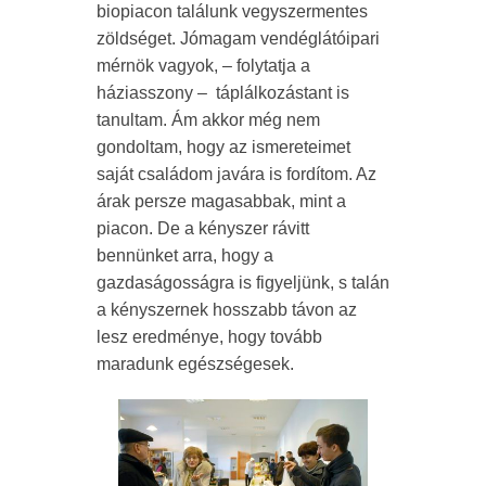
biopiacon találunk vegyszermentes
zöldséget. Jómagam vendéglátóipari
mérnök vagyok, – folytatja a
háziasszony – táplálkozástant is
tanultam. Ám akkor még nem
gondoltam, hogy az ismereteimet
saját családom javára is fordítom. Az
árak persze magasabbak, mint a
piacon. De a kényszer rávitt
bennünket arra, hogy a
gazdaságosságra is figyeljünk, s talán
a kényszernek hosszabb távon az
lesz eredménye, hogy tovább
maradunk egészségesek.