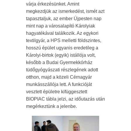
várja érkezésünket. Amint
megkezdjük az ismerkedést, ismét azt
tapasztaljuk, az ember Újpesten nap
mint nap a városalapító Károlyiak
hagyatékával találkozik. Az egykori
textilgyár, a HPS melletti földszintes,
hosszú épület ugyanis eredetileg a
Károlyi-birtok (egyik) istállója volt,
később a Budai Gyermekkórház
tüdőgyógyászati részlegének adott
otthon, majd a közeli Cérnagyár
munkásszállója lett. A funkcióját
vesztett épületre kifüggesztett
BIOPIAC tábla jelzi, az időutazás után
megérkeztünk a jelenbe.