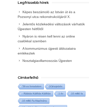
Legfrissebb hírek
Képes beszámoló az István út és a
Pozsonyi utca rekonstrukciójáról X.
Jelentős közlekedési változások várhatók
Újpesten hétfőtől
Nyáron is résen kell lenni az online
csalókkal szemben
A kommunizmus újpesti áldozataira
emlékeztek
Nosztalgiavillamosozás Újpesten
Címkefelhő
'56-os forradalom
(V)észjelzés
- Rálátás Kiállítás Kiállítás
1 év
10 millió fa
10 millió Fa Alapítvány