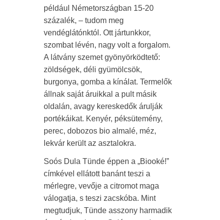
például Németországban 15-20
százalék, – tudom meg
vendéglátónktól. Ott jártunkkor,
szombat lévén, nagy volt a forgalom.
A látvány szemet gyönyörködtető:
zöldségek, déli gyümölcsök,
burgonya, gomba a kínálat. Termelők
állnak saját áruikkal a pult másik
oldalán, avagy kereskedők árulják
portékáikat. Kenyér, péksütemény,
perec, dobozos bio almalé, méz,
lekvár került az asztalokra.
Soós Dula Tünde éppen a „Biooké!”
címkével ellátott banánt teszi a
mérlegre, vevője a citromot maga
válogatja, s teszi zacskóba. Mint
megtudjuk, Tünde asszony harmadik