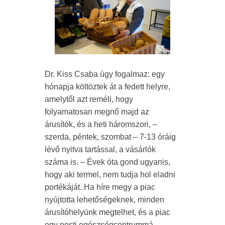
Dr. Kiss Csaba úgy fogalmaz: egy
hónapja költöztek át a fedett helyre,
amelytől azt reméli, hogy
folyamatosan megnő majd az
árusítók, és a heti háromszori, –
szerda, péntek, szombat – 7-13 óráig
lévő nyitva tartással, a vásárlók
száma is. – Évek óta gond ugyanis,
hogy aki termel, nem tudja hol eladni
portékáját. Ha híre megy a piac
nyújtotta lehetőségeknek, minden
árusítóhelyünk megtelhet, és a piac
egy pesti egészségcentrummá