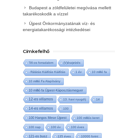
Budapest a zöldfelületei megóvása mellett
takarékoskodik a vízzel
Újpest Önkormányzatának víz- és
energiatakarékossági intézkedései
Címkefelhő
'56-os forradalom
(V)észjelzés
- Rálátás Kiállítás Kiállítás
1 év
10 millió fa
10 millió Fa Alapítvány
10 millió fa Újpest-Káposztásmegyer
12-es villamos
13. havi nyugdíj
14
14-es villamos
100
100 Hangos Mese Újpest
100 milliós keret
100 nap
100 év
100 éves
121-es busz
135 éves
10000 forint