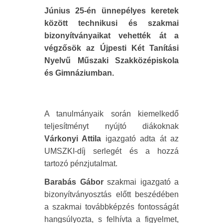
Június 25-én ünnepélyes keretek
között technikusi és szakmai
bizonyítványaikat vehették át a
végzősök az Újpesti Két Tanítási
Nyelvű Műszaki Szakközépiskola
és Gimnáziumban.
A tanulmányaik során kiemelkedő
teljesítményt nyújtó diákoknak
Várkonyi Attila
igazgató adta át az
UMSZKI-díj serlegét és a hozzá
tartozó pénzjutalmat.
Barabás Gábor
szakmai igazgató a
bizonyítványosztás előtt beszédében
a szakmai továbbképzés fontosságát
hangsúlyozta, s felhívta a figyelmet,