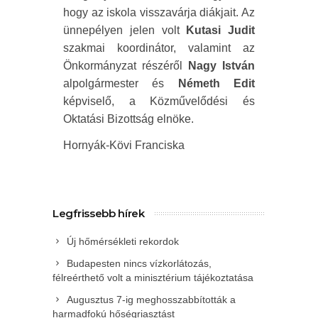
hogy az iskola visszavárja diákjait. Az
ünnepélyen jelen volt
Kutasi Judit
szakmai koordinátor, valamint az
Önkormányzat részéről
Nagy István
alpolgármester és
Németh Edit
képviselő, a Közművelődési és
Oktatási Bizottság elnöke.
Hornyák-Kövi Franciska
Legfrissebb hírek
Új hőmérsékleti rekordok
Budapesten nincs vízkorlátozás,
félreérthető volt a minisztérium tájékoztatása
Augusztus 7-ig meghosszabbították a
harmadfokú hőségriasztást