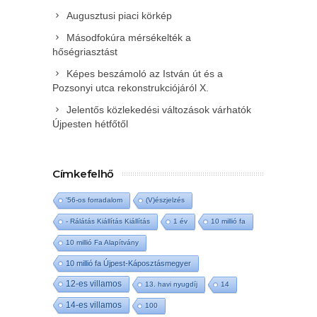
Augusztusi piaci körkép
Másodfokúra mérsékelték a
hőségriasztást
Képes beszámoló az István út és a
Pozsonyi utca rekonstrukciójáról X.
Jelentős közlekedési változások várhatók
Újpesten hétfőtől
Címkefelhő
'56-os forradalom
(V)észjelzés
- Rálátás Kiállítás Kiállítás
1 év
10 millió fa
10 millió Fa Alapítvány
10 millió fa Újpest-Káposztásmegyer
12-es villamos
13. havi nyugdíj
14
14-es villamos
100