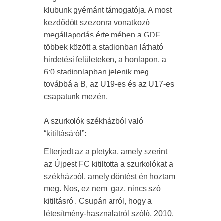
klubunk gyémánt támogatója. A most
kezdődött szezonra vonatkozó
megállapodás értelmében a GDF
többek között a stadionban látható
hirdetési felületeken, a honlapon, a
6:0 stadionlapban jelenik meg,
továbbá a B, az U19-es és az U17-es
csapatunk mezén.
A szurkolók székházból való
“kitiltásáról”:
Elterjedt az a pletyka, amely szerint
az Újpest FC kitiltotta a szurkolókat a
székházból, amely döntést én hoztam
meg. Nos, ez nem igaz, nincs szó
kitiltásról. Csupán arról, hogy a
létesítmény-használatról szóló, 2010.