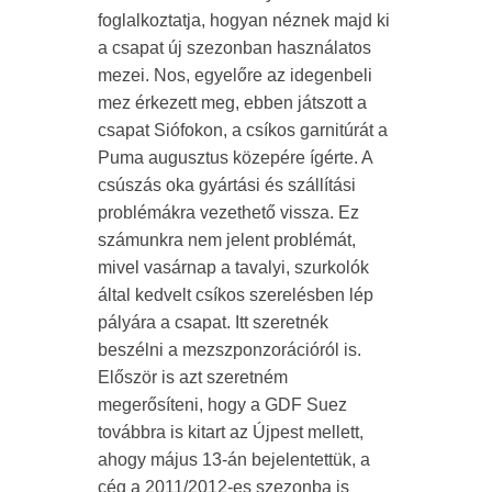
foglalkoztatja, hogyan néznek majd ki
a csapat új szezonban használatos
mezei. Nos, egyelőre az idegenbeli
mez érkezett meg, ebben játszott a
csapat Siófokon, a csíkos garnitúrát a
Puma augusztus közepére ígérte. A
csúszás oka gyártási és szállítási
problémákra vezethető vissza. Ez
számunkra nem jelent problémát,
mivel vasárnap a tavalyi, szurkolók
által kedvelt csíkos szerelésben lép
pályára a csapat. Itt szeretnék
beszélni a mezszponzorációról is.
Először is azt szeretném
megerősíteni, hogy a GDF Suez
továbbra is kitart az Újpest mellett,
ahogy május 13-án bejelentettük, a
cég a 2011/2012-es szezonba is