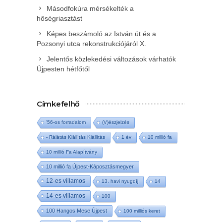
Másodfokúra mérsékelték a
hőségriasztást
Képes beszámoló az István út és a
Pozsonyi utca rekonstrukciójáról X.
Jelentős közlekedési változások várhatók
Újpesten hétfőtől
Címkefelhő
'56-os forradalom
(V)észjelzés
- Rálátás Kiállítás Kiállítás
1 év
10 millió fa
10 millió Fa Alapítvány
10 millió fa Újpest-Káposztásmegyer
12-es villamos
13. havi nyugdíj
14
14-es villamos
100
100 Hangos Mese Újpest
100 milliós keret