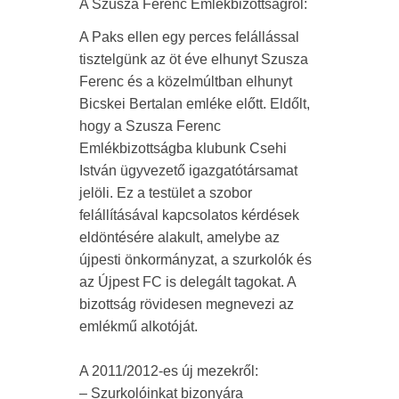
A Szusza Ferenc Emlékbizottságról:
A Paks ellen egy perces felállással
tisztelgünk az öt éve elhunyt Szusza
Ferenc és a közelmúltban elhunyt
Bicskei Bertalan emléke előtt. Eldőlt,
hogy a Szusza Ferenc
Emlékbizottságba klubunk Csehi
István ügyvezető igazgatótársamat
jelöli. Ez a testület a szobor
felállításával kapcsolatos kérdések
eldöntésére alakult, amelybe az
újpesti önkormányzat, a szurkolók és
az Újpest FC is delegált tagokat. A
bizottság rövidesen megnevezi az
emlékmű alkotóját.
A 2011/2012-es új mezekről:
– Szurkolóinkat bizonyára