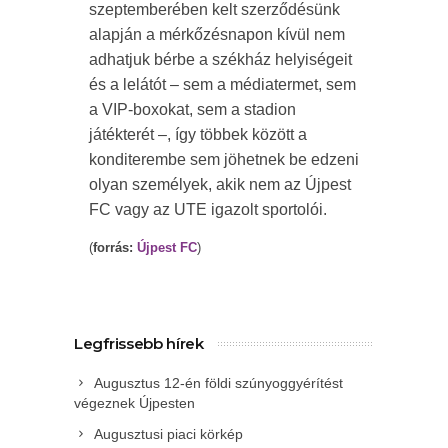
szeptemberében kelt szerződésünk
alapján a mérkőzésnapon kívül nem
adhatjuk bérbe a székház helyiségeit
és a lelátót – sem a médiatermet, sem
a VIP-boxokat, sem a stadion
játékterét –, így többek között a
konditerembe sem jöhetnek be edzeni
olyan személyek, akik nem az Újpest
FC vagy az UTE igazolt sportolói.
(
forrás:
Újpest FC
)
Legfrissebb hírek
Augusztus 12-én földi szúnyoggyérítést
végeznek Újpesten
Augusztusi piaci körkép