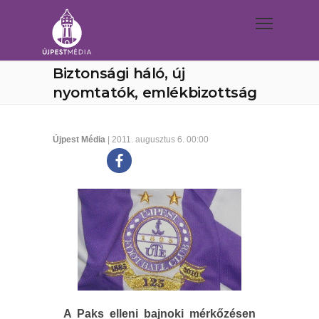
Biztonsági háló, új
nyomtatók, emlékbizottság
Újpest Média
| 2011. augusztus 6. 00:00
A Paks elleni bajnoki mérkőzésen