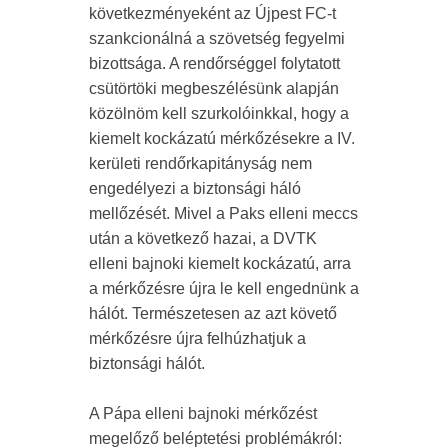
következményeként az Újpest FC-t
szankcionálná a szövetség fegyelmi
bizottsága. A rendőrséggel folytatott
csütörtöki megbeszélésünk alapján
közölnöm kell szurkolóinkkal, hogy a
kiemelt kockázatú mérkőzésekre a IV.
kerületi rendőrkapitányság nem
engedélyezi a biztonsági háló
mellőzését. Mivel a Paks elleni meccs
után a következő hazai, a DVTK
elleni bajnoki kiemelt kockázatú, arra
a mérkőzésre újra le kell engednünk a
hálót. Természetesen az azt követő
mérkőzésre újra felhúzhatjuk a
biztonsági hálót.
A Pápa elleni bajnoki mérkőzést
megelőző beléptetési problémákról: