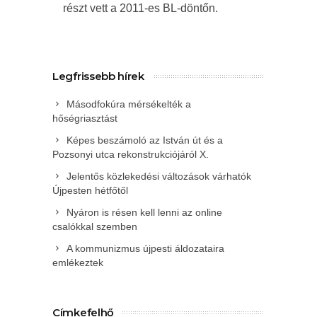
részt vett a 2011-es BL-döntőn.
Legfrissebb hírek
Másodfokúra mérsékelték a
hőségriasztást
Képes beszámoló az István út és a
Pozsonyi utca rekonstrukciójáról X.
Jelentős közlekedési változások várhatók
Újpesten hétfőtől
Nyáron is résen kell lenni az online
csalókkal szemben
A kommunizmus újpesti áldozataira
emlékeztek
Címkefelhő