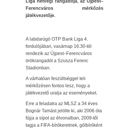
Liga hétvégi rangadója, az Újpest–
Ferencváros mérkőzés
játékvezetője.
A labdarúgó OTP Bank Liga 4.
fordulójában, vasárnap 16.30-tól
rendezik az Újpest–Ferencváros
örökrangadót a Szusza Ferenc
Stadionban.
A várhatóan feszültséggel teli
mérkőzésen fontos lesz, hogy a
játékvezető uralja az eseményeket.
Erre a feladatra az MLSZ a 34 éves
Bognár Tamást jelölte ki, aki 2006 óta
fújja a sípot az élvonalban, 2009-től
tagja a FIFA-bírókeretnek, gólbíróként