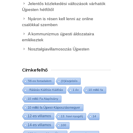
Jelentős közlekedési változások várhatók
Újpesten hétfőtől
Nyáron is résen kell lenni az online
csalókkal szemben
A kommunizmus újpesti áldozataira
emlékeztek
Nosztalgiavillamosozás Újpesten
Címkefelhő
'56-os forradalom
(V)észjelzés
- Rálátás Kiállítás Kiállítás
1 év
10 millió fa
10 millió Fa Alapítvány
10 millió fa Újpest-Káposztásmegyer
12-es villamos
13. havi nyugdíj
14
14-es villamos
100