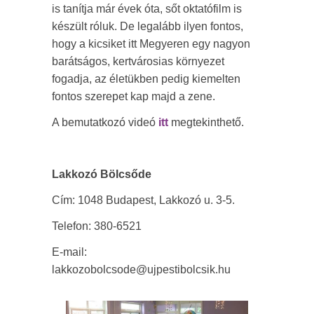
is tanítja már évek óta, sőt oktatófilm is
készült róluk. De legalább ilyen fontos,
hogy a kicsiket itt Megyeren egy nagyon
barátságos, kertvárosias környezet
fogadja, az életükben pedig kiemelten
fontos szerepet kap majd a zene.
A bemutatkozó videó
itt
megtekinthető.
Lakkozó Bölcsőde
Cím: 1048 Budapest, Lakkozó u. 3-5.
Telefon: 380-6521
E-mail:
lakkozobolcsode@ujpestibolcsik.hu