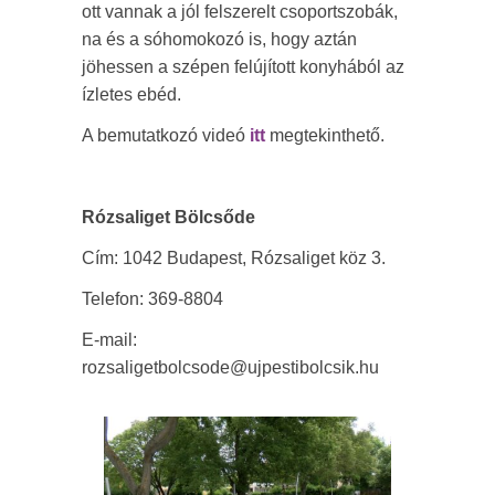
ott vannak a jól felszerelt csoportszobák,
na és a sóhomokozó is, hogy aztán
jöhessen a szépen felújított konyhából az
ízletes ebéd.
A bemutatkozó videó
itt
megtekinthető.
Rózsaliget Bölcsőde
Cím: 1042 Budapest, Rózsaliget köz 3.
Telefon: 369-8804
E-mail:
rozsaligetbolcsode@ujpestibolcsik.hu