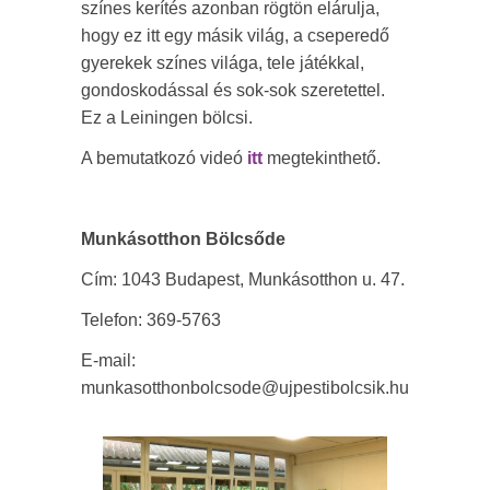
színes kerítés azonban rögtön elárulja,
hogy ez itt egy másik világ, a cseperedő
gyerekek színes világa, tele játékkal,
gondoskodással és sok-sok szeretettel.
Ez a Leiningen bölcsi.
A bemutatkozó videó
itt
megtekinthető.
Munkásotthon Bölcsőde
Cím: 1043 Budapest, Munkásotthon u. 47.
Telefon: 369-5763
E-mail:
munkasotthonbolcsode@ujpestibolcsik.hu