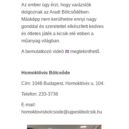
Az ember úgy érzi, hogy varázslók
dolgoznak az Aradi Bölcsődében.
Másképp nem kerülhetne ennyi nagy
gonddal és szeretettel elkészített kedves
és ötletes játék a kicsik elé ebben a
műanyag világban.
A bemutatkozó videó
itt
megtekinthető.
Homoktövis Bölcsőde
Cím: 1048 Budapest, Homoktövis u. 104.
Telefon: 233-3736
E-mail:
homoktovisbolcsode@ujpestibolcsik.hu