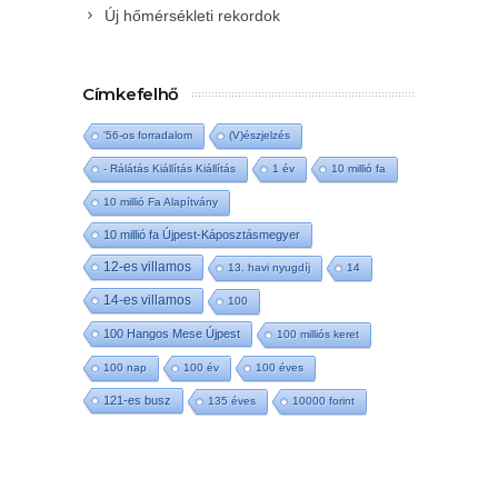
Új hőmérsékleti rekordok
Címkefelhő
'56-os forradalom
(V)észjelzés
- Rálátás Kiállítás Kiállítás
1 év
10 millió fa
10 millió Fa Alapítvány
10 millió fa Újpest-Káposztásmegyer
12-es villamos
13. havi nyugdíj
14
14-es villamos
100
100 Hangos Mese Újpest
100 milliós keret
100 nap
100 év
100 éves
121-es busz
135 éves
10000 forint