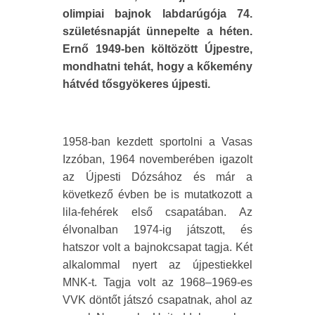
olimpiai bajnok labdarúgója 74.
születésnapját ünnepelte a héten.
Ernő 1949-ben költözött Újpestre,
mondhatni tehát, hogy a kőkemény
hátvéd tősgyökeres újpesti.
1958-ban kezdett sportolni a Vasas
Izzóban, 1964 novemberében igazolt
az Újpesti Dózsához és már a
következő évben be is mutatkozott a
lila-fehérek első csapatában. Az
élvonalban 1974-ig játszott, és
hatszor volt a bajnokcsapat tagja. Két
alkalommal nyert az újpestiekkel
MNK-t. Tagja volt az 1968–1969-es
VVK döntőt játszó csapatnak, ahol az