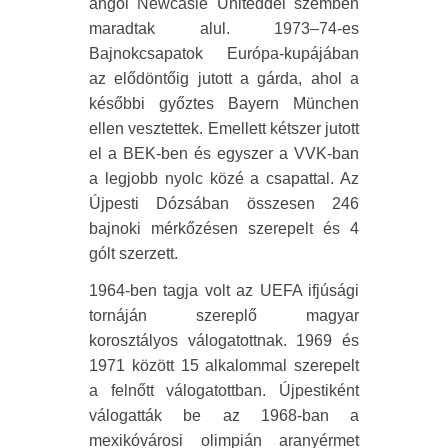
angol Newcasle Uniteddel szemben
maradtak alul. 1973–74-es
Bajnokcsapatok Európa-kupájában
az elődöntőig jutott a gárda, ahol a
későbbi győztes Bayern München
ellen vesztettek. Emellett kétszer jutott
el a BEK-ben és egyszer a VVK-ban
a legjobb nyolc közé a csapattal. Az
Újpesti Dózsában összesen 246
bajnoki mérkőzésen szerepelt és 4
gólt szerzett.
1964-ben tagja volt az UEFA ifjúsági
tornáján szereplő magyar
korosztályos válogatottnak. 1969 és
1971 között 15 alkalommal szerepelt
a felnőtt válogatottban. Újpestiként
válogatták be az 1968-ban a
mexikóvárosi olimpián aranyérmet