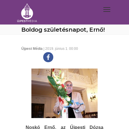
Boldog születésnapot, Ernő!
Újpest Média
| 2019. június 1. 00:00
Noskó Ernő, az Újpesti Dózsa