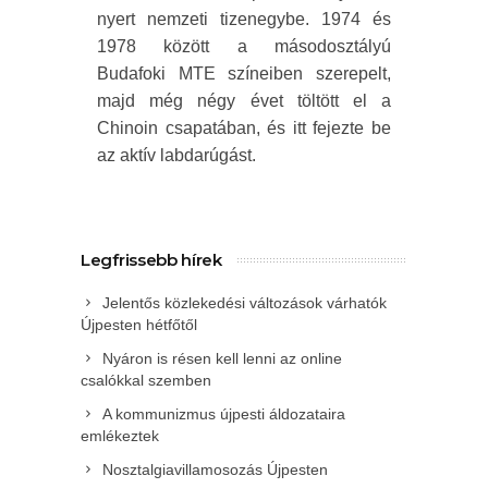
nyert nemzeti tizenegybe. 1974 és
1978 között a másodosztályú
Budafoki MTE színeiben szerepelt,
majd még négy évet töltött el a
Chinoin csapatában, és itt fejezte be
az aktív labdarúgást.
Legfrissebb hírek
Jelentős közlekedési változások várhatók
Újpesten hétfőtől
Nyáron is résen kell lenni az online
csalókkal szemben
A kommunizmus újpesti áldozataira
emlékeztek
Nosztalgiavillamosozás Újpesten