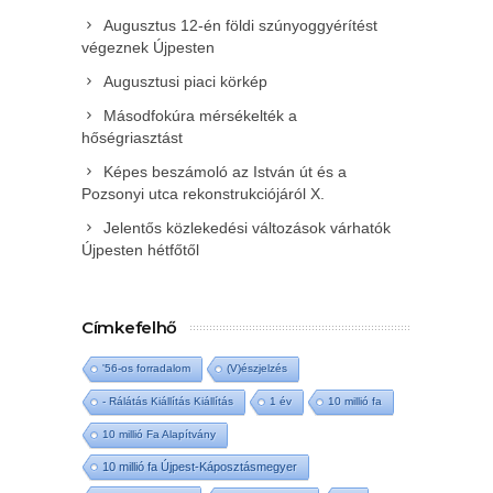
Augusztus 12-én földi szúnyoggyérítést
végeznek Újpesten
Augusztusi piaci körkép
Másodfokúra mérsékelték a
hőségriasztást
Képes beszámoló az István út és a
Pozsonyi utca rekonstrukciójáról X.
Jelentős közlekedési változások várhatók
Újpesten hétfőtől
Címkefelhő
'56-os forradalom
(V)észjelzés
- Rálátás Kiállítás Kiállítás
1 év
10 millió fa
10 millió Fa Alapítvány
10 millió fa Újpest-Káposztásmegyer