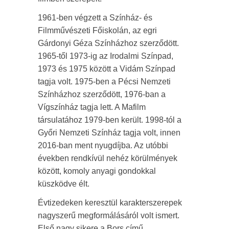
1961-ben végzett a Színház- és
Filmművészeti Főiskolán, az egri
Gárdonyi Géza Színházhoz szerződött.
1965-től 1973-ig az Irodalmi Színpad,
1973 és 1975 között a Vidám Színpad
tagja volt. 1975-ben a Pécsi Nemzeti
Színházhoz szerződött, 1976-ban a
Vígszínház tagja lett. A Mafilm
társulatához 1979-ben került. 1998-tól a
Győri Nemzeti Színház tagja volt, innen
2016-ban ment nyugdíjba. Az utóbbi
években rendkívül nehéz körülmények
között, komoly anyagi gondokkal
küszködve élt.
Évtizedeken keresztül karakterszerepek
nagyszerű megformálásáról volt ismert.
Első nagy sikere a Bors című