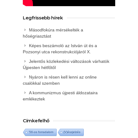
Legfrissebb hírek
Másodfokúra mérsékelték a
hőségriasztást
Képes beszámoló az István út és a
Pozsonyi utca rekonstrukciójáról X.
Jelentős közlekedési változások várhatók
Újpesten hétfőtől
Nyáron is résen kell lenni az online
csalókkal szemben
A kommunizmus újpesti áldozataira
emlékeztek
Címkefelhő
'56-os forradalom
(V)észjelzés