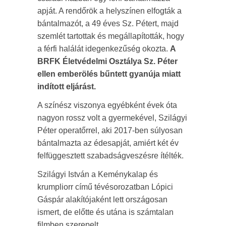
apját. A rendőrök a helyszínen elfogták a
bántalmazót, a 49 éves Sz. Pétert, majd
szemlét tartottak és megállapították, hogy
a férfi halálát idegenkezűség okozta.
A
BRFK Életvédelmi Osztálya Sz. Péter
ellen emberölés bűntett gyanúja miatt
indított eljárást.
A színész viszonya egyébként évek óta
nagyon rossz volt a gyermekével, Szilágyi
Péter operatőrrel, aki 2017-ben súlyosan
bántalmazta az édesapját, amiért két év
felfüggesztett szabadságveszésre ítélték.
Szilágyi István a Keménykalap és
krumpliorr című tévésorozatban Lópici
Gáspár alakítójaként lett országosan
ismert, de előtte és utána is számtalan
filmben szerepelt.