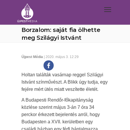
Borzalom: saját fia ölhette
meg Szilágyi Istvánt
Újpest Média
| 2020. május 3. 12:29
Holtan találták vasárnap reggel Szilágyi
Istvánt színművészt. A Blikk úgy tudja, egy
fejére mért ütés miatt veszítette életét.
A Budapesti Rendőr-főkapitányság
közlése szerint május 3-án 7 óra 34
perckor érkezett bejelentés arról, hogy
Budapesten a XVII. kerületben egy
családi házban egy férfi bántalmazza