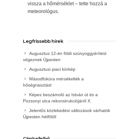
vissza a hőmérséklet – tette hozzá a
meteorológus.
Legfrissebb hírek
Augusztus 12-én földi szúnyoggyérítést
végeznek Újpesten
Augusztusi piaci körkép
Másodfokúra mérsékelték a
hőségriasztást
Képes beszámoló az István út és a
Pozsonyi utca rekonstrukciójáról X.
Jelentős közlekedési változások várhatók
Újpesten hétfőtől
Címkefelhő