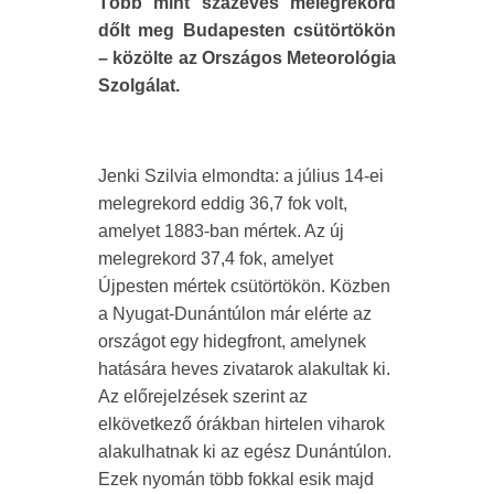
Több mint százéves melegrekord
dőlt meg Budapesten csütörtökön
– közölte az Országos Meteorológia
Szolgálat.
Jenki Szilvia elmondta: a július 14-ei
melegrekord eddig 36,7 fok volt,
amelyet 1883-ban mértek. Az új
melegrekord 37,4 fok, amelyet
Újpesten mértek csütörtökön. Közben
a Nyugat-Dunántúlon már elérte az
országot egy hidegfront, amelynek
hatására heves zivatarok alakultak ki.
Az előrejelzések szerint az
elkövetkező órákban hirtelen viharok
alakulhatnak ki az egész Dunántúlon.
Ezek nyomán több fokkal esik majd