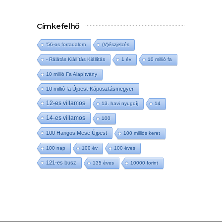
Címkefelhő
'56-os forradalom
(V)észjelzés
- Rálátás Kiállítás Kiállítás
1 év
10 millió fa
10 millió Fa Alapítvány
10 millió fa Újpest-Káposztásmegyer
12-es villamos
13. havi nyugdíj
14
14-es villamos
100
100 Hangos Mese Újpest
100 milliós keret
100 nap
100 év
100 éves
121-es busz
135 éves
10000 forint