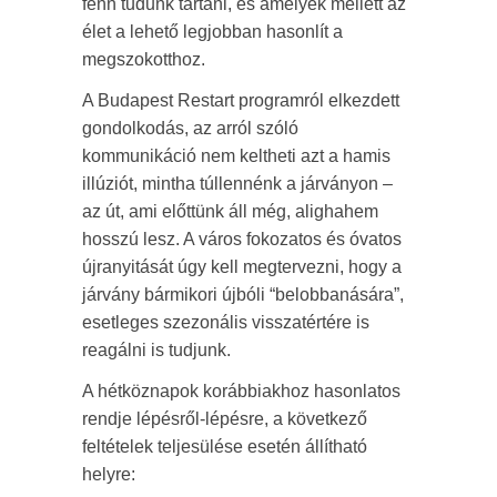
fenn tudunk tartani, és amelyek mellett az
élet a lehető legjobban hasonlít a
megszokotthoz.
A Budapest Restart programról elkezdett
gondolkodás, az arról szóló
kommunikáció nem keltheti azt a hamis
illúziót, mintha túllennénk a járványon –
az út, ami előttünk áll még, alighahem
hosszú lesz. A város fokozatos és óvatos
újranyitását úgy kell megtervezni, hogy a
járvány bármikori újbóli “belobbanására”,
esetleges szezonális visszatértére is
reagálni is tudjunk.
A hétköznapok korábbiakhoz hasonlatos
rendje lépésről-lépésre, a következő
feltételek teljesülése esetén állítható
helyre: