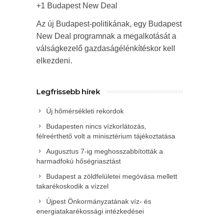
+1 Budapest New Deal
Az új Budapest-politikának, egy Budapest
New Deal programnak a megalkotását a
válságkezelő gazdaságélénkítéskor kell
elkezdeni.
Legfrissebb hírek
Új hőmérsékleti rekordok
Budapesten nincs vízkorlátozás,
félreérthető volt a minisztérium tájékoztatása
Augusztus 7-ig meghosszabbították a
harmadfokú hőségriasztást
Budapest a zöldfelületei megóvása mellett
takarékoskodik a vízzel
Újpest Önkormányzatának víz- és
energiatakarékossági intézkedései