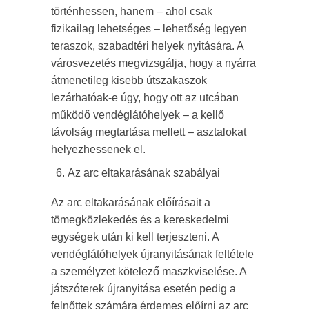
történhessen, hanem – ahol csak
fizikailag lehetséges – lehetőség legyen
teraszok, szabadtéri helyek nyitására. A
városvezetés megvizsgálja, hogy a nyárra
átmenetileg kisebb útszakaszok
lezárhatóak-e úgy, hogy ott az utcában
működő vendéglátóhelyek – a kellő
távolság megtartása mellett – asztalokat
helyezhessenek el.
Az arc eltakarásának szabályai
Az arc eltakarásának előírásait a
tömegközlekedés és a kereskedelmi
egységek után ki kell terjeszteni. A
vendéglátóhelyek újranyitásának feltétele
a személyzet kötelező maszkviselése. A
játszóterek újranyitása esetén pedig a
felnőttek számára érdemes előírni az arc