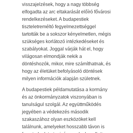
visszajelzések, hogy a nagy többség
elfogadta az arc eltakarását előíró fővárosi
rendelkezéseket. A budapestiek
tiszteletreméltó fegyelmezettséggel
tartották be a sokszor kényelmetlen, mégis
szükséges korlátozó intézkedéseket és
szabályokat. Joggal várják hát el, hogy
világosan elmondják nekik a
döntéshozók, mikor, mire számíthatnak, és
hogy az életüket befolyásoló döntések
milyen információk alapján születnek.
A budapestiek példamutatása a kormány
és az önkormányzatok viszonyában is
tanulságul szolgál. Az együttműködés
jegyében a védekezés második
szakaszához olyan eszközöket kell
találnunk, amelyeket hosszabb távon is