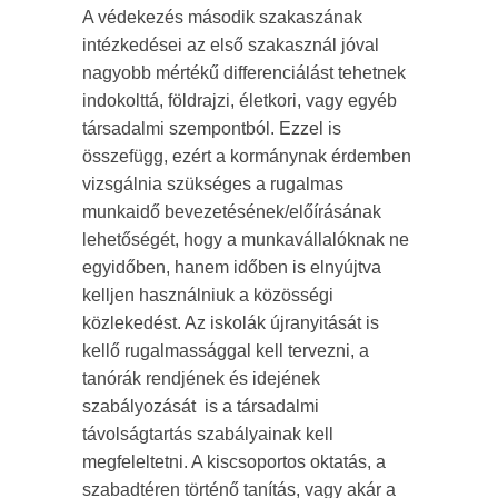
A védekezés második szakaszának
intézkedései az első szakasznál jóval
nagyobb mértékű differenciálást tehetnek
indokolttá, földrajzi, életkori, vagy egyéb
társadalmi szempontból. Ezzel is
összefügg, ezért a kormánynak érdemben
vizsgálnia szükséges a rugalmas
munkaidő bevezetésének/előírásának
lehetőségét, hogy a munkavállalóknak ne
egyidőben, hanem időben is elnyújtva
kelljen használniuk a közösségi
közlekedést. Az iskolák újranyitását is
kellő rugalmassággal kell tervezni, a
tanórák rendjének és idejének
szabályozását is a társadalmi
távolságtartás szabályainak kell
megfeleltetni. A kiscsoportos oktatás, a
szabadtéren történő tanítás, vagy akár a