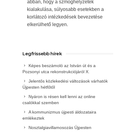
abban, hogy a szmoghelyzetek
kialakulása, súlyosabb esetekben a
korlátozó intézkedések bevezetése
elkerülhető legyen.
Legfrissebb hírek
Képes beszámoló az István út és a
Pozsonyi utca rekonstrukciójáról X.
Jelentős közlekedési változások várhatók
Újpesten hétfőtől
Nyáron is résen kell lenni az online
csalókkal szemben
A kommunizmus újpesti áldozataira
emlékeztek
Nosztalgiavillamosozás Újpesten