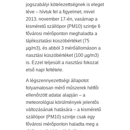
jogszabályi kötelezettségnek is eleget
téve – hívtuk fel a figyelmet, mivel
2013. november 17-én, vasárnap a
kisméretű szállópor (PM10) szintje 6
fővárosi mérőponton meghaladta a
tájékoztatási küszöbértéket (75
µg/m3), és abból 3 mérőállomáson a
riasztási küszöbértéket (100 µg/m3)
is. Ezzel teljesült a riasztási fokozat
első napi feltétele.
A légszennyezettségi állapotot
folyamatosan mérő műszerek hétfői
ellenőrzött adatai alapján – a
meteorológiai körülmények jelentős
változásának hatására – a kisméretű
szállópor (PM10) szintje csak egy
fővárosi mérőponton haladta meg a