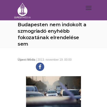
Budapesten nem indokolt a
szmogriadó enyhébb
fokozatának elrendelése
sem
Újpest Média
| 2013. november 19. 00:00