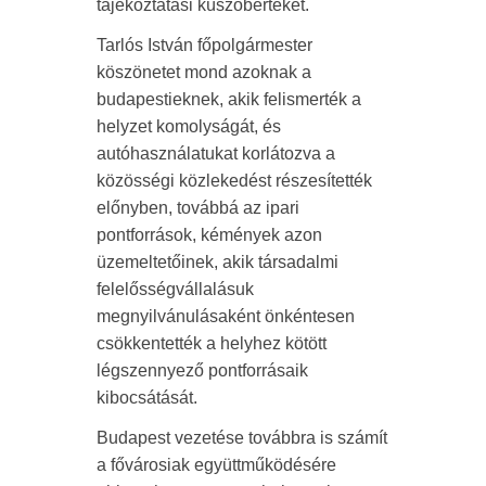
tájékoztatási küszöbértéket.
Tarlós István főpolgármester
köszönetet mond azoknak a
budapestieknek, akik felismerték a
helyzet komolyságát, és
autóhasználatukat korlátozva a
közösségi közlekedést részesítették
előnyben, továbbá az ipari
pontforrások, kémények azon
üzemeltetőinek, akik társadalmi
felelősségvállalásuk
megnyilvánulásaként önkéntesen
csökkentették a helyhez kötött
légszennyező pontforrásaik
kibocsátását.
Budapest vezetése továbbra is számít
a fővárosiak együttműködésére