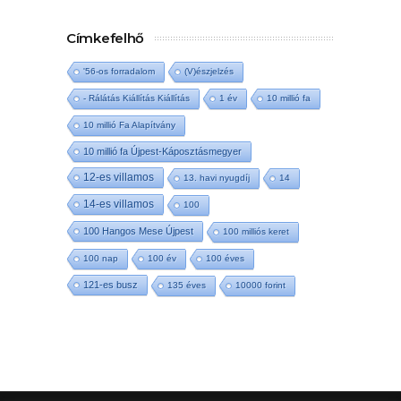
Címkefelhő
'56-os forradalom
(V)észjelzés
- Rálátás Kiállítás Kiállítás
1 év
10 millió fa
10 millió Fa Alapítvány
10 millió fa Újpest-Káposztásmegyer
12-es villamos
13. havi nyugdíj
14
14-es villamos
100
100 Hangos Mese Újpest
100 milliós keret
100 nap
100 év
100 éves
121-es busz
135 éves
10000 forint