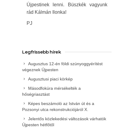
Újpestinek lenni. Büszkék vagyunk
rád Kálmán Ilonka!
PJ
Legfrissebb hírek
Augusztus 12-én földi szúnyoggyérítést
végeznek Újpesten
Augusztusi piaci körkép
Másodfokúra mérsékelték a
hőségriasztást
Képes beszámoló az István út és a
Pozsonyi utca rekonstrukciójáról X.
Jelentős közlekedési változások várhatók
Újpesten hétfőtől