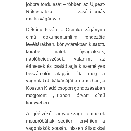
jobbra fordulását – többen az Újpest-
Rákospalotai vasútállomás
mellékvágányain.
Dékány István, a Csonka vágányon
című dokumentumfilm rendezője
levéltárakban, könyvtárakban kutatott,
korabeli iratok, újságcikkek,
naplóbejegyzések, valamint az
érintettek és családtagjaik személyes
beszámolói alapján írta meg a
vagonlakók kálváriáját a napokban, a
Kossuth Kiadó csoport gondozásában
megjelent „Trianon árvái” című
könyvében.
A jóérzésű anyaországi emberek
megpróbáltak segíteni, enyhíteni a
vagonlakók sorsán, hiszen állatokkal