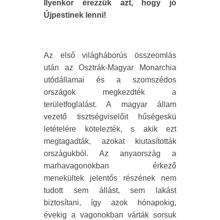
Ilyenkor érezzük azt, hogy jó
Újpestinek lenni!
Az első világháborús összeomlás
után az Osztrák-Magyar Monarchia
utódállamai és a szomszédos
országok megkezdték a
területfoglalást. A magyar állam
vezető tisztségviselőit hűségeskü
letételére kötelezték, s akik ezt
megtagadták, azokat kiutasították
országukból. Az anyaország a
marhavagonokban érkező
menekültek jelentős részének nem
tudott sem állást, sem lakást
biztosítani, így azok hónapokig,
évekig a vagonokban várták sorsuk