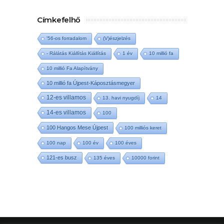
Címkefelhő
'56-os forradalom
(V)észjelzés
- Rálátás Kiállítás Kiállítás
1 év
10 millió fa
10 millió Fa Alapítvány
10 millió fa Újpest-Káposztásmegyer
12-es villamos
13. havi nyugdíj
14
14-es villamos
100
100 Hangos Mese Újpest
100 milliós keret
100 nap
100 év
100 éves
121-es busz
135 éves
10000 forint