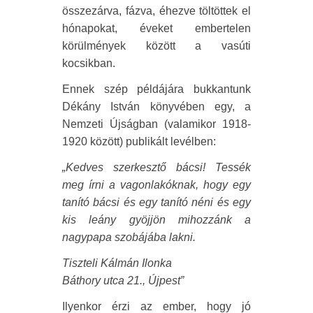
összezárva, fázva, éhezve töltöttek el
hónapokat, éveket embertelen
körülmények között a vasúti
kocsikban.
Ennek szép példájára bukkantunk
Dékány István könyvében egy, a
Nemzeti Újságban (valamikor 1918-
1920 között) publikált levélben:
„Kedves szerkesztő bácsi! Tessék
meg írni a vagonlakóknak, hogy egy
tanító bácsi és egy tanító néni és egy
kis leány gyöjjön mihozzánk a
nagypapa szobájába lakni.
Tiszteli Kálmán Ilonka
Báthory utca 21., Újpest”
Ilyenkor érzi az ember, hogy jó