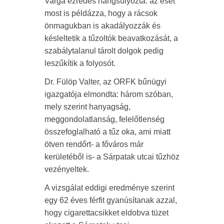
Varga ezredes hangsúlyozta: az eset
most is példázza, hogy a rácsok
önmagukban is akadályozzák és
késleltetik a tűzoltók beavatkozását, a
szabálytalanul tárolt dolgok pedig
leszűkítik a folyosót.
Dr. Fülöp Valter, az ORFK bűnügyi
igazgatója elmondta: három szóban,
mely szerint hanyagság,
meggondolatlanság, felelőtlenség
összefoglalható a tűz oka, ami miatt
ötven rendőrt- a főváros már
kerületéből is- a Sárpatak utcai tűzhöz
vezényeltek.
A vizsgálat eddigi eredménye szerint
egy 62 éves férfit gyanúsítanak azzal,
hogy cigarettacsikket eldobva tüzet