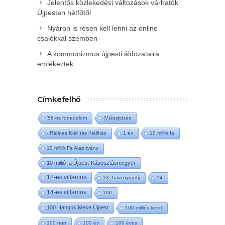
Jelentős közlekedési változások várhatók
Újpesten hétfőtől
Nyáron is résen kell lenni az online
csalókkal szemben
A kommunizmus újpesti áldozataira
emlékeztek
Címkefelhő
'56-os forradalom
(V)észjelzés
- Rálátás Kiállítás Kiállítás
1 év
10 millió fa
10 millió Fa Alapítvány
10 millió fa Újpest-Káposztásmegyer
12-es villamos
13. havi nyugdíj
14
14-es villamos
100
100 Hangos Mese Újpest
100 milliós keret
100 nap
100 év
100 éves