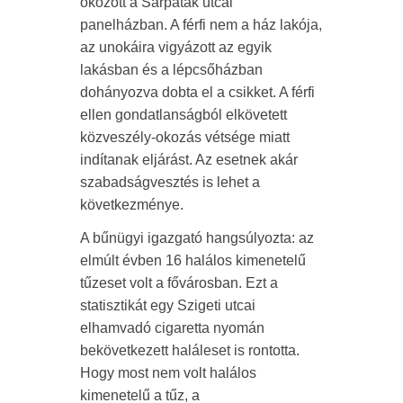
okozott a Sárpatak utcai
panelházban. A férfi nem a ház lakója,
az unokáira vigyázott az egyik
lakásban és a lépcsőházban
dohányozva dobta el a csikket. A férfi
ellen gondatlanságból elkövetett
közveszély-okozás vétsége miatt
indítanak eljárást. Az esetnek akár
szabadságvesztés is lehet a
következménye.
A bűnügyi igazgató hangsúlyozta: az
elmúlt évben 16 halálos kimenetelű
tűzeset volt a fővárosban. Ezt a
statisztikát egy Szigeti utcai
elhamvadó cigaretta nyomán
bekövetkezett haláleset is rontotta.
Hogy most nem volt halálos
kimenetelű a tűz, a