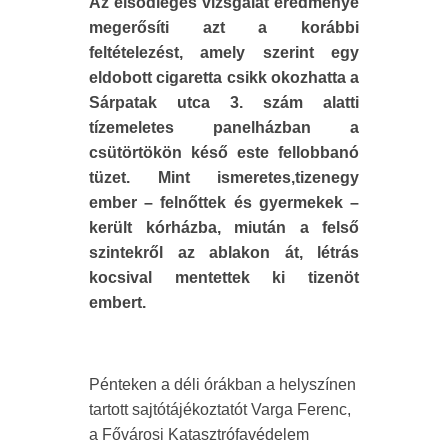
Az elsődleges vizsgálat eredménye
megerősíti azt a korábbi
feltételezést, amely szerint egy
eldobott cigaretta csikk okozhatta a
Sárpatak utca 3. szám alatti
tízemeletes panelházban a
csütörtökön késő este fellobbanó
tüzet. Mint ismeretes,tizenegy
ember – felnőttek és gyermekek –
került kórházba, miután a felső
szintekről az ablakon át, létrás
kocsival mentettek ki tizenöt
embert.
Pénteken a déli órákban a helyszínen
tartott sajtótájékoztatót Varga Ferenc,
a Fővárosi Katasztrófavédelem