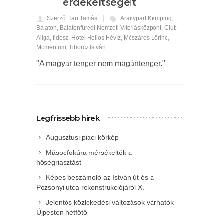
érdekeltségeit
Szerző: Tari Tamás
Aranypart Kemping
,
Balaton
,
Balatonfüredi Nemzeti Vitorlásközpont
,
Club
Aliga
,
fidesz
,
Hotel Helios Hévíz
,
Mészáros Lőrinc
,
Momentum
,
Tiborcz István
"A magyar tenger nem magántenger."
Legfrissebb hírek
Augusztusi piaci körkép
Másodfokúra mérsékelték a
hőségriasztást
Képes beszámoló az István út és a
Pozsonyi utca rekonstrukciójáról X.
Jelentős közlekedési változások várhatók
Újpesten hétfőtől