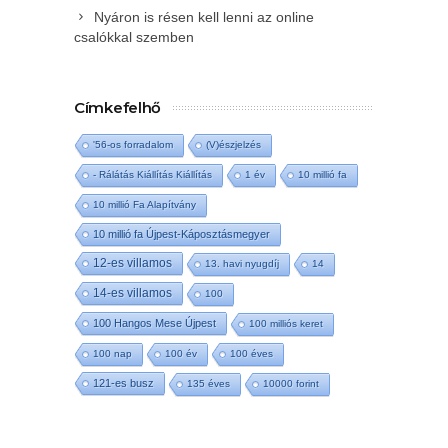
Nyáron is résen kell lenni az online
csalókkal szemben
Címkefelhő
'56-os forradalom
(V)észjelzés
- Rálátás Kiállítás Kiállítás
1 év
10 millió fa
10 millió Fa Alapítvány
10 millió fa Újpest-Káposztásmegyer
12-es villamos
13. havi nyugdíj
14
14-es villamos
100
100 Hangos Mese Újpest
100 milliós keret
100 nap
100 év
100 éves
121-es busz
135 éves
10000 forint