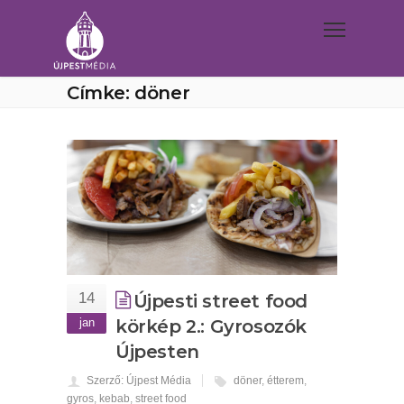
Címke: döner
14
Újpesti street food
jan
körkép 2.: Gyrosozók
Újpesten
Szerző: Újpest Média
döner
,
étterem
,
gyros
,
kebab
,
street food