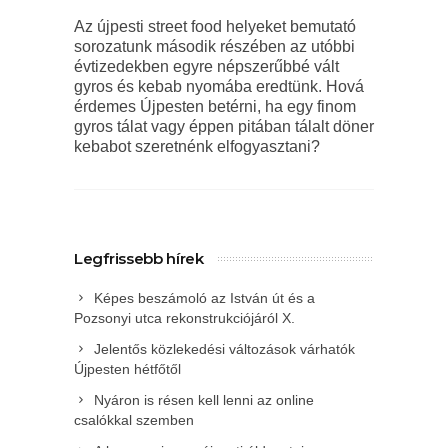
Az újpesti street food helyeket bemutató
sorozatunk második részében az utóbbi
évtizedekben egyre népszerűbbé vált
gyros és kebab nyomába eredtünk. Hová
érdemes Újpesten betérni, ha egy finom
gyros tálat vagy éppen pitában tálalt döner
kebabot szeretnénk elfogyasztani?
Legfrissebb hírek
Képes beszámoló az István út és a
Pozsonyi utca rekonstrukciójáról X.
Jelentős közlekedési változások várhatók
Újpesten hétfőtől
Nyáron is résen kell lenni az online
csalókkal szemben