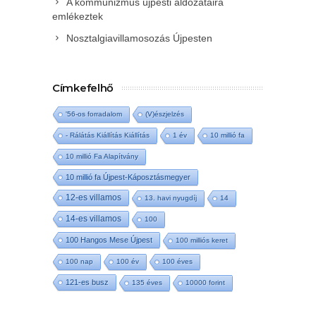
A kommunizmus újpesti áldozataira
emlékeztek
Nosztalgiavillamosozás Újpesten
Címkefelhő
'56-os forradalom
(V)észjelzés
- Rálátás Kiállítás Kiállítás
1 év
10 millió fa
10 millió Fa Alapítvány
10 millió fa Újpest-Káposztásmegyer
12-es villamos
13. havi nyugdíj
14
14-es villamos
100
100 Hangos Mese Újpest
100 milliós keret
100 nap
100 év
100 éves
121-es busz
135 éves
10000 forint