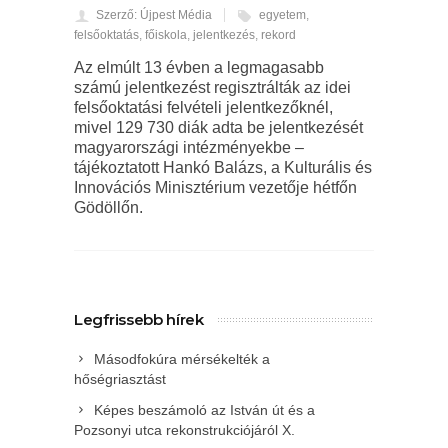
Szerző: Újpest Média
egyetem
,
felsőoktatás
,
főiskola
,
jelentkezés
,
rekord
Az elmúlt 13 évben a legmagasabb
számú jelentkezést regisztrálták az idei
felsőoktatási felvételi jelentkezőknél,
mivel 129 730 diák adta be jelentkezését
magyarországi intézményekbe –
tájékoztatott Hankó Balázs, a Kulturális és
Innovációs Minisztérium vezetője hétfőn
Gödöllőn.
Legfrissebb hírek
Másodfokúra mérsékelték a
hőségriasztást
Képes beszámoló az István út és a
Pozsonyi utca rekonstrukciójáról X.