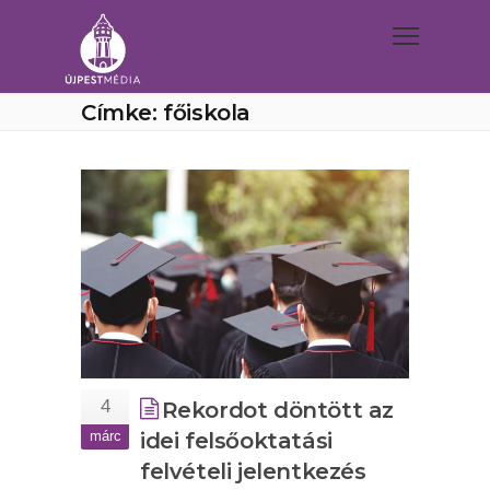
Címke: főiskola
4
Rekordot döntött az
márc
idei felsőoktatási
felvételi jelentkezés