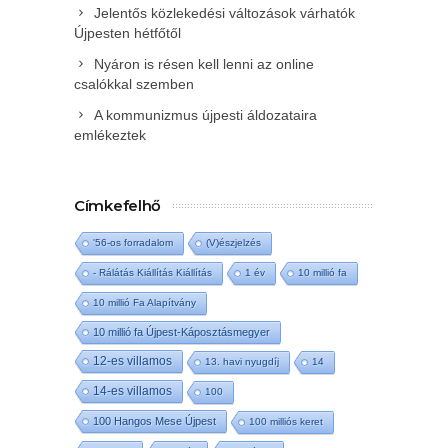
Jelentős közlekedési változások várhatók
Újpesten hétfőtől
Nyáron is résen kell lenni az online
csalókkal szemben
A kommunizmus újpesti áldozataira
emlékeztek
Címkefelhő
'56-os forradalom
(V)észjelzés
- Rálátás Kiállítás Kiállítás
1 év
10 millió fa
10 millió Fa Alapítvány
10 millió fa Újpest-Káposztásmegyer
12-es villamos
13. havi nyugdíj
14
14-es villamos
100
100 Hangos Mese Újpest
100 milliós keret