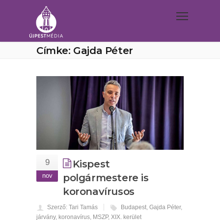
Címke: Gajda Péter
9
Kispest
nov
polgármestere is
koronavírusos
Szerző: Tari Tamás
Budapest
,
Gajda Péter
,
járvány
,
koronavírus
,
MSZP
,
XIX. kerület