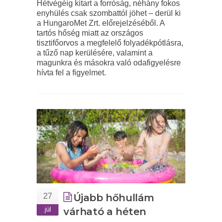
Hétvégéig kitart a forróság, néhány fokos
enyhülés csak szombattól jöhet – derül ki
a HungaroMet Zrt. előrejelzéséből. A
tartós hőség miatt az országos
tisztifőorvos a megfelelő folyadékpótlásra,
a tűző nap kerülésére, valamint a
magunkra és másokra való odafigyelésre
hívta fel a figyelmet.
27
Újabb hőhullám
júl
várható a héten