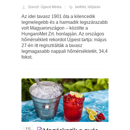
Szerző: Újpest Média
belföld
,
időjárás
Az idei tavasz 1901 óta a kilencedik
legmelegebb és a harmadik legszárazabb
volt Magyarországon – közölte a
HungaroMet Zrt. honlapján. Az országos
hőmérsékleti rekordot Újpest tartja: május
27-én itt regisztrálták a tavasz
legmagasabb nappali hőmérsékletét, 34,4
fokot.
15