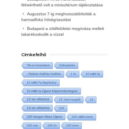
félreérthető volt a minisztérium tájékoztatása
Augusztus 7-ig meghosszabbították a
harmadfokú hőségriasztást
Budapest a zöldfelületei megóvása mellett
takarékoskodik a vízzel
Címkefelhő
'56-os forradalom
(V)észjelzés
- Rálátás Kiállítás Kiállítás
1 év
10 millió fa
10 millió Fa Alapítvány
10 millió fa Újpest-Káposztásmegyer
12-es villamos
13. havi nyugdíj
14
14-es villamos
100
100 Hangos Mese Újpest
100 milliós keret
100 nap
100 év
100 éves