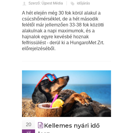
Szerző: Újpest Média
időjárás
A hét elején még 30 fok körül alakul a
csúcshőmérséklet, de a hét második
felétől már jellemzően 33-38 fok közötti
alakulnak a napi maximumok, és a
hajnalok egyre kevésbé hoznak
felfrissülést - derül ki a HungaroMet Zrt.
előrejelzéséből.
20
Kellemes nyári idő
júl