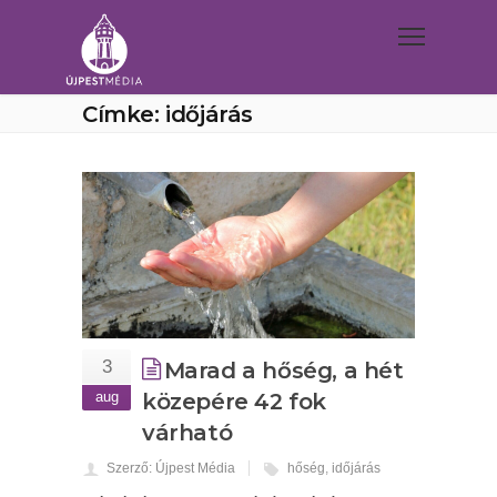
Címke: időjárás
3
Marad a hőség, a hét
aug
közepére 42 fok
várható
Szerző: Újpest Média
hőség
,
időjárás