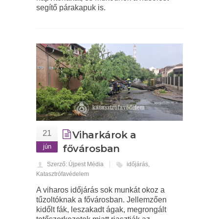
segítő párakapuk is.
21
Viharkárok a
jún
fővárosban
Szerző: Újpest Média
időjárás
,
Katasztrófavédelem
A viharos időjárás sok munkát okoz a
tűzoltóknak a fővárosban. Jellemzően
kidőlt fák, leszakadt ágak, megrongált