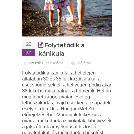
22
Folytatódik a
jún
kánikula
Szerző: Újpest Média
időjárás
Folytatódik a kánikula, a hét elején
általában 30 és 35 fok között alakul a
csúcshőmérséklet, a hét végén pedig akár
38 fokot is mutathatnak a hőmérők. Hétfőn
még lehet zápor, zivatar, esetleg
felhőszakadás, majd csökken a csapadék
esélye - derül ki a HungaroMet Zrt.
előrejelzéséből. Városunk felkészült a
nyárra: működnek az ivókutak, kihelyezték
a játszóterek árnyékolását biztosító
napvitorlákat, és működnek a hűsölést