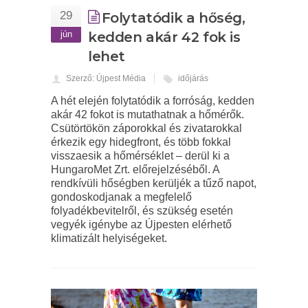
29
Folytatódik a hőség,
jún
kedden akár 42 fok is
lehet
Szerző: Újpest Média
időjárás
A hét elején folytatódik a forróság, kedden
akár 42 fokot is mutathatnak a hőmérők.
Csütörtökön záporokkal és zivatarokkal
érkezik egy hidegfront, és több fokkal
visszaesik a hőmérséklet – derül ki a
HungaroMet Zrt. előrejelzéséből. A
rendkívüli hőségben kerüljék a tűző napot,
gondoskodjanak a megfelelő
folyadékbevitelről, és szükség esetén
vegyék igénybe az Újpesten elérhető
klimatizált helyiségeket.