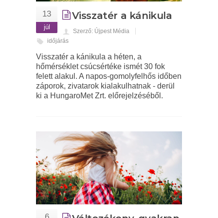
13
Visszatér a kánikula
júl
Szerző: Újpest Média
időjárás
Visszatér a kánikula a héten, a
hőmérséklet csúcsértéke ismét 30 fok
felett alakul. A napos-gomolyfelhős időben
záporok, zivatarok kialakulhatnak - derül
ki a HungaroMet Zrt. előrejelzéséből.
6