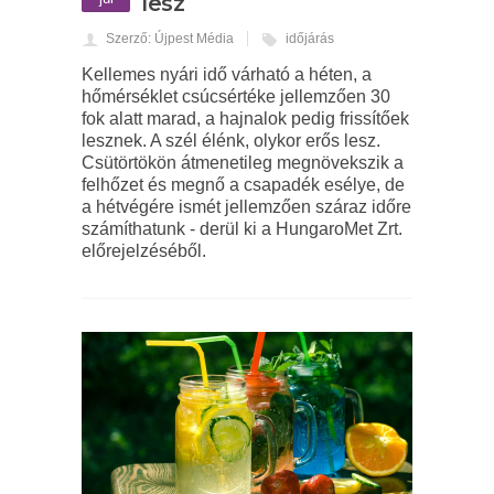
lesz
Szerző: Újpest Média
időjárás
Kellemes nyári idő várható a héten, a
hőmérséklet csúcsértéke jellemzően 30
fok alatt marad, a hajnalok pedig frissítőek
lesznek. A szél élénk, olykor erős lesz.
Csütörtökön átmenetileg megnövekszik a
felhőzet és megnő a csapadék esélye, de
a hétvégére ismét jellemzően száraz időre
számíthatunk - derül ki a HungaroMet Zrt.
előrejelzéséből.