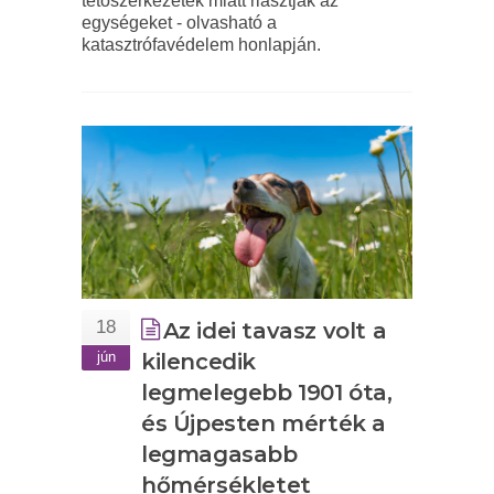
tetőszerkezetek miatt riasztják az
egységeket - olvasható a
katasztrófavédelem honlapján.
18
Az idei tavasz volt a
jún
kilencedik
legmelegebb 1901 óta,
és Újpesten mérték a
legmagasabb
hőmérsékletet