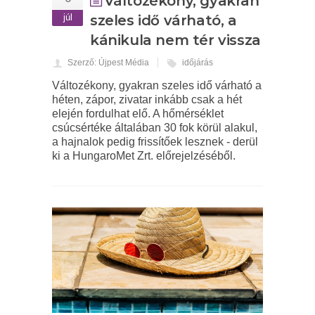
Változékony, gyakran
júl
szeles idő várható, a
kánikula nem tér vissza
Szerző: Újpest Média
időjárás
Változékony, gyakran szeles idő várható a
héten, zápor, zivatar inkább csak a hét
elején fordulhat elő. A hőmérséklet
csúcsértéke általában 30 fok körül alakul,
a hajnalok pedig frissítőek lesznek - derül
ki a HungaroMet Zrt. előrejelzéséből.