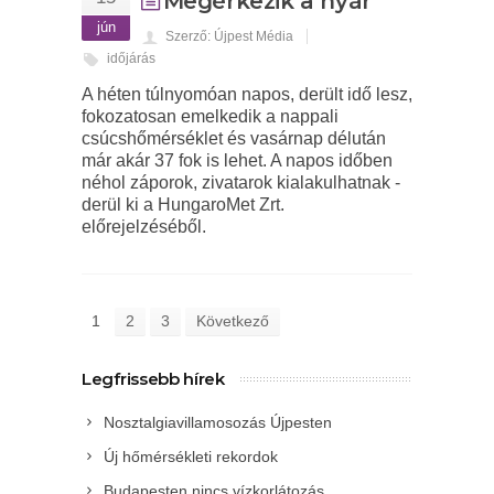
Megérkezik a nyár
jún
Szerző: Újpest Média
időjárás
A héten túlnyomóan napos, derült idő lesz,
fokozatosan emelkedik a nappali
csúcshőmérséklet és vasárnap délután
már akár 37 fok is lehet. A napos időben
néhol záporok, zivatarok kialakulhatnak -
derül ki a HungaroMet Zrt.
előrejelzéséből.
1
2
3
Következő
Legfrissebb hírek
Nosztalgiavillamosozás Újpesten
Új hőmérsékleti rekordok
Budapesten nincs vízkorlátozás,