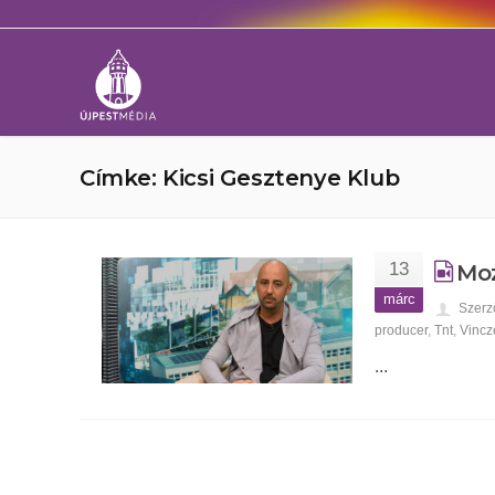
Címke: Kicsi Gesztenye Klub
13
Moz
márc
Szerz
producer
,
Tnt
,
Vincz
...