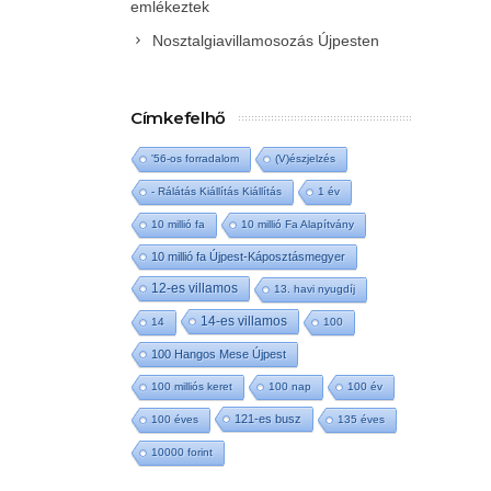
emlékeztek
Nosztalgiavillamosozás Újpesten
Címkefelhő
'56-os forradalom
(V)észjelzés
- Rálátás Kiállítás Kiállítás
1 év
10 millió fa
10 millió Fa Alapítvány
10 millió fa Újpest-Káposztásmegyer
12-es villamos
13. havi nyugdíj
14-es villamos
14
100
100 Hangos Mese Újpest
100 milliós keret
100 nap
100 év
121-es busz
100 éves
135 éves
10000 forint