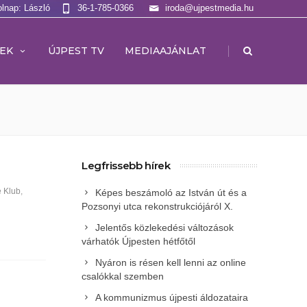
olnap: László
36-1-785-0366
iroda@ujpestmedia.hu
|
EK
ÚJPEST TV
MEDIAAJÁNLAT
Legfrissebb hírek
e Klub
,
Képes beszámoló az István út és a
Pozsonyi utca rekonstrukciójáról X.
Jelentős közlekedési változások
várhatók Újpesten hétfőtől
Nyáron is résen kell lenni az online
csalókkal szemben
A kommunizmus újpesti áldozataira