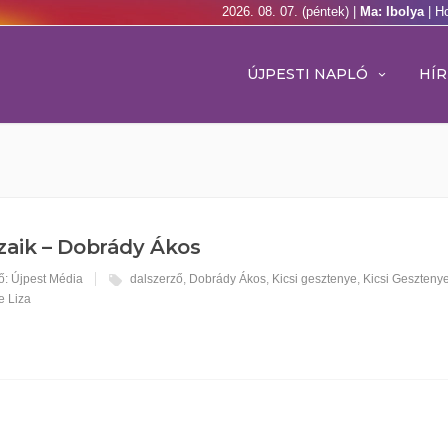
2026. 08. 07. (péntek) |
Ma: Ibolya
| H
ÚJPESTI NAPLÓ
HÍR
aik – Dobrády Ákos
ő: Újpest Média
dalszerző
,
Dobrády Ákos
,
Kicsi gesztenye
,
Kicsi Geszteny
e Liza