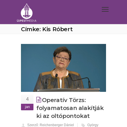
Címke: Kis Róbert
4
Operatív Törzs:
jan
folyamatosan alakítják
ki az oltópontokat
Szerző: Reichenberger Dániel
György