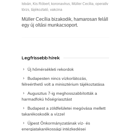
István
,
Kis Róbert
,
koronavírus
,
Müller Cecília
,
operatív
törzs
,
tájékoztató
,
vakcina
Müller Cecília bizakodik, hamarosan feláll
egy új oltási munkacsoport.
Legfrissebb hírek
Új hőmérsékleti rekordok
Budapesten nincs vízkorlátozás,
félreérthető volt a minisztérium tájékoztatása
Augusztus 7-ig meghosszabbították a
harmadfokú hőségriasztást
Budapest a zöldfelületei megóvása mellett
takarékoskodik a vízzel
Újpest Önkormányzatának víz- és
energiatakarékossági intézkedései