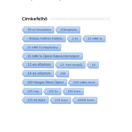
Címkefelhő
'56-os forradalom
(V)észjelzés
- Rálátás Kiállítás Kiállítás
1 év
10 millió fa
10 millió Fa Alapítvány
10 millió fa Újpest-Káposztásmegyer
12-es villamos
13. havi nyugdíj
14
14-es villamos
100
100 Hangos Mese Újpest
100 milliós keret
100 nap
100 év
100 éves
121-es busz
135 éves
10000 forint