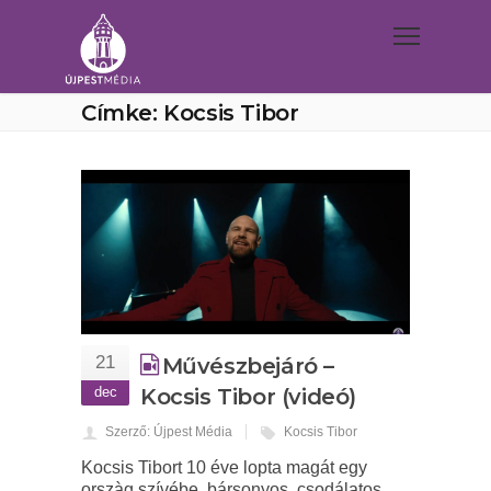
Címke: Kocsis Tibor
21
Művészbejáró –
dec
Kocsis Tibor (videó)
Szerző: Újpest Média
Kocsis Tibor
Kocsis Tibort 10 éve lopta magát egy
orszàg szívébe, bársonyos, csodálatos