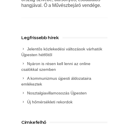
hangjával. Ő a Művészbejáró vendége.
Legfrissebb hírek
Jelentős közlekedési változások várhatók
Újpesten hétfőtől
Nyáron is résen kell lenni az online
csalókkal szemben
A kommunizmus újpesti áldozataira
emlékeztek
Nosztalgiavillamosozás Újpesten
Új hőmérsékleti rekordok
Címkefelhő