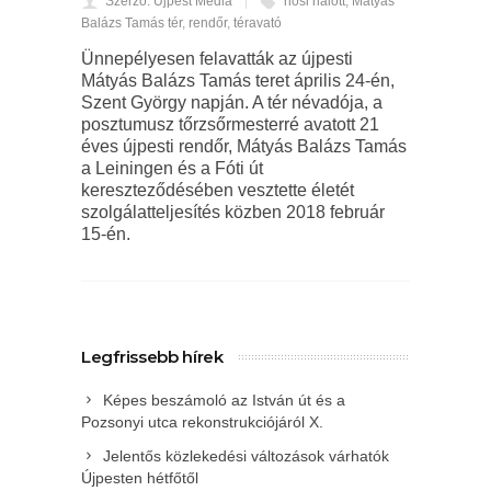
Szerző: Újpest Média
hősi halott
,
Mátyás
Balázs Tamás tér
,
rendőr
,
téravató
Ünnepélyesen felavatták az újpesti
Mátyás Balázs Tamás teret április 24-én,
Szent György napján. A tér névadója, a
posztumusz tőrzsőrmesterré avatott 21
éves újpesti rendőr, Mátyás Balázs Tamás
a Leiningen és a Fóti út
kereszteződésében vesztette életét
szolgálatteljesítés közben 2018 február
15-én.
Legfrissebb hírek
Képes beszámoló az István út és a
Pozsonyi utca rekonstrukciójáról X.
Jelentős közlekedési változások várhatók
Újpesten hétfőtől