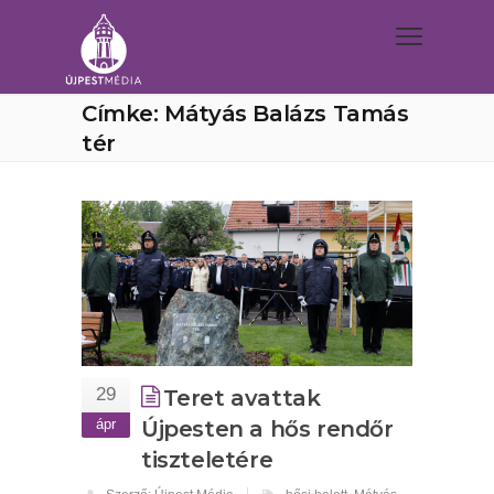
Címke: Mátyás Balázs Tamás
tér
29
Teret avattak
ápr
Újpesten a hős rendőr
tiszteletére