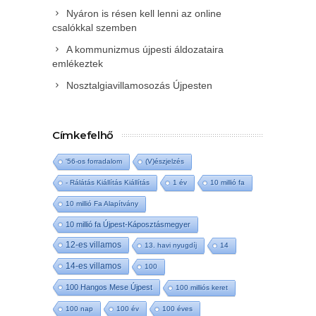
Nyáron is résen kell lenni az online
csalókkal szemben
A kommunizmus újpesti áldozataira
emlékeztek
Nosztalgiavillamosozás Újpesten
Címkefelhő
'56-os forradalom
(V)észjelzés
- Rálátás Kiállítás Kiállítás
1 év
10 millió fa
10 millió Fa Alapítvány
10 millió fa Újpest-Káposztásmegyer
12-es villamos
13. havi nyugdíj
14
14-es villamos
100
100 Hangos Mese Újpest
100 milliós keret
100 nap
100 év
100 éves