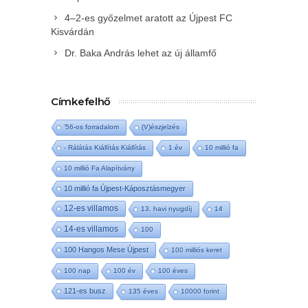
4–2-es győzelmet aratott az Újpest FC
Kisvárdán
Dr. Baka András lehet az új államfő
Címkefelhő
'56-os forradalom
(V)észjelzés
- Rálátás Kiállítás Kiállítás
1 év
10 millió fa
10 millió Fa Alapítvány
10 millió fa Újpest-Káposztásmegyer
12-es villamos
13. havi nyugdíj
14
14-es villamos
100
100 Hangos Mese Újpest
100 milliós keret
100 nap
100 év
100 éves
121-es busz
135 éves
10000 forint