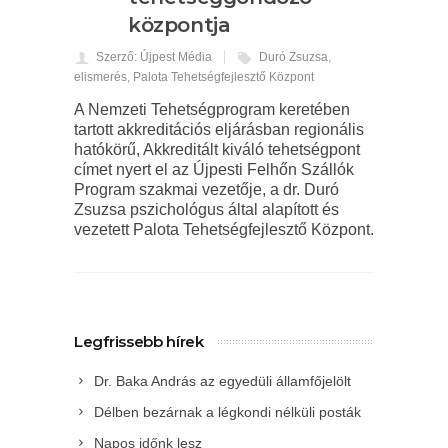
központja
Szerző: Újpest Média
Duró Zsuzsa
,
elismerés
,
Palota Tehetségfejlesztő Központ
A Nemzeti Tehetségprogram keretében
tartott akkreditációs eljárásban regionális
hatókörű, Akkreditált kiváló tehetségpont
címet nyert el az Újpesti Felhőn Szállók
Program szakmai vezetője, a dr. Duró
Zsuzsa pszichológus által alapított és
vezetett Palota Tehetségfejlesztő Központ.
Legfrissebb hírek
Dr. Baka András az egyedüli államfőjelölt
Délben bezárnak a légkondi nélküli posták
Napos időnk lesz