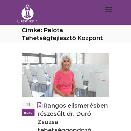
Címke: Palota
Tehetségfejlesztő Központ
11
Rangos elismerésben
márc
részesült dr. Duró
Zsuzsa
tehetséggondozó