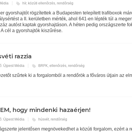
 Média
hír
,
közúti ellenőrzés
,
rendőrség
 gyorshajtót rögzítettek a Budapesten telepített trafiboxok má
lysértést a II. kerületben mérték, ahol 641-en lépték túl a mege
száz autóst kaptak gyorshajtáson. A héten pedig országszerte fo
A cél a gyorshajtók kiszűrése.
véti razzia
ő: Újpest Média
BRFK
,
ellenőrzés
,
rendőrség
ezetőt szűrtek ki a forgalomból a rendőrök a főváros útjain az el
EM, hogy mindenki hazaérjen!
ő: Újpest Média
húsvét
,
rendőrség
ágszerte jelentősen megnövekedhet a közúti forgalom, ezért a 