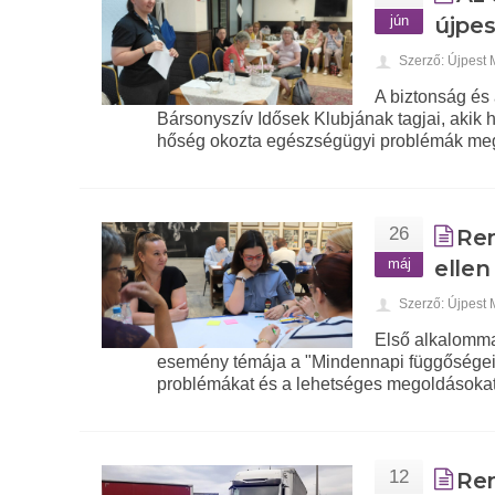
jún
újpe
Szerző: Újpest
A biztonság és
Bársonyszív Idősek Klubjának tagjai, akik
hőség okozta egészségügyi problémák meg
26
Ren
máj
ellen
Szerző: Újpest
Első alkalomma
esemény témája a "Mindennapi függőségeink
problémákat és a lehetséges megoldásoka
12
Ren