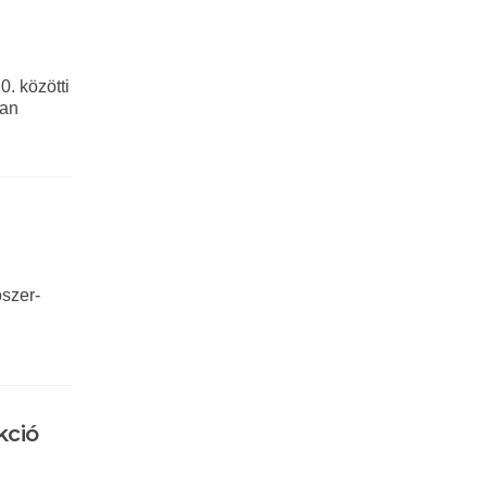
0. közötti
ban
ószer-
.
kció