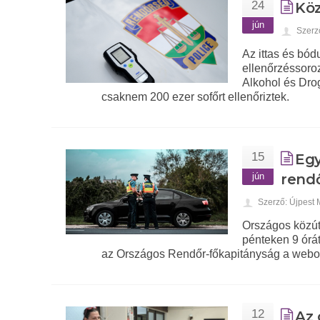
24
Köz
jún
Szerz
Az ittas és bód
ellenőrzéssoro
Alkohol és Dro
csaknem 200 ezer sofőrt ellenőriztek.
15
Egy
jún
rend
Szerző: Újpest
Országos közúti
pénteken 9 órát
az Országos Rendőr-főkapitányság a webo
12
Az 