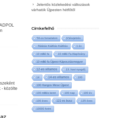
Jelentős közlekedési változások
várhatók Újpesten hétfőtől
 ROADPOL
Címkefelhő
an
'56-os forradalom
(V)észjelzés
- Rálátás Kiállítás Kiállítás
1 év
10 millió fa
10 millió Fa Alapítvány
10 millió fa Újpest-Káposztásmegyer
12-es villamos
13. havi nyugdíj
14-es villamos
14
100
észeként
100 Hangos Mese Újpest
 - közölte
100 milliós keret
100 nap
100 év
121-es busz
100 éves
135 éves
10000 forint
 az