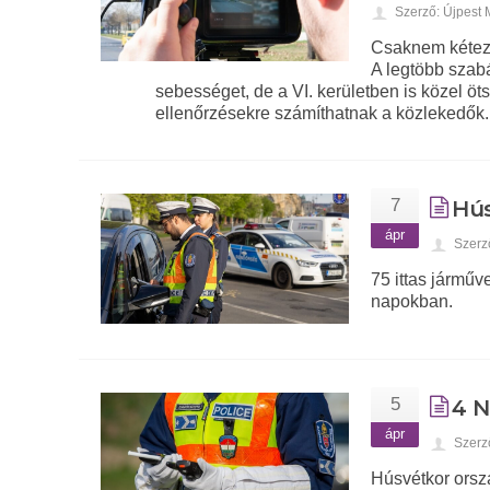
Szerző: Újpest
Csaknem kétezer
A legtöbb szabá
sebességet, de a VI. kerületben is közel öt
ellenőrzésekre számíthatnak a közlekedők. 
7
Hús
ápr
Szerz
75 ittas járműv
napokban.
5
4 N
ápr
Szerz
Húsvétkor orsz