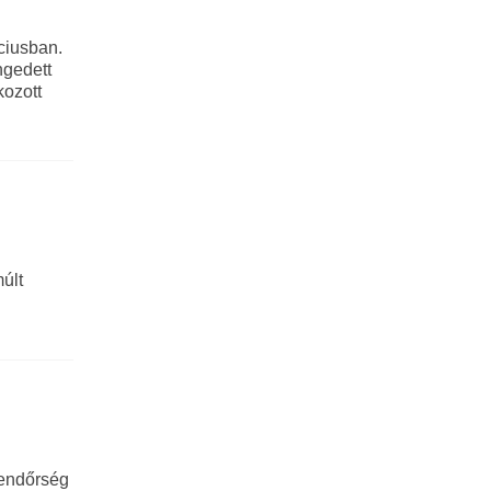
rciusban.
ngedett
kozott
múlt
rendőrség