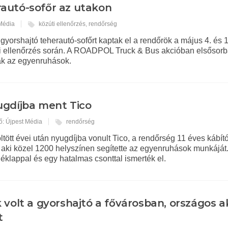
rautó-sofőr az utakon
 Média
közúti ellenőrzés
,
rendőrség
gyorshajtó teherautó-sofőrt kaptak el a rendőrök a május 4. és 1
i ellenőrzés során. A ROADPOL Truck & Bus akcióban elsősor
ak az egyenruhások.
gdíjba ment Tico
ő: Újpest Média
rendőrség
ltött évei után nyugdíjba vonult Tico, a rendőrség 11 éves kábít
 aki közel 1200 helyszínen segítette az egyenruhások munkáját
éklappal és egy hatalmas csonttal ismerték el.
 volt a gyorshajtó a fővárosban, országos a
t