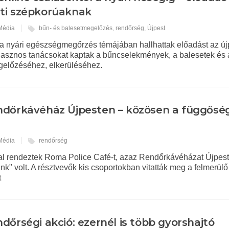
sti szépkorúaknak
 Média
bűn- és balesetmegelőzés
,
rendőrség
,
Újpest
 a nyári egészségmegőrzés témájában hallhattak előadást az új
 hasznos tanácsokat kaptak a bűncselekmények, a balesetek és 
előzéséhez, elkerüléséhez.
dőrkávéház Újpesten – közösen a függősé
 Média
rendőrség
l rendeztek Roma Police Café-t, azaz Rendőrkávéházat Újpest
" volt. A résztvevők kis csoportokban vitatták meg a felmerülő
t
dőrségi akció: ezernél is több gyorshajtó