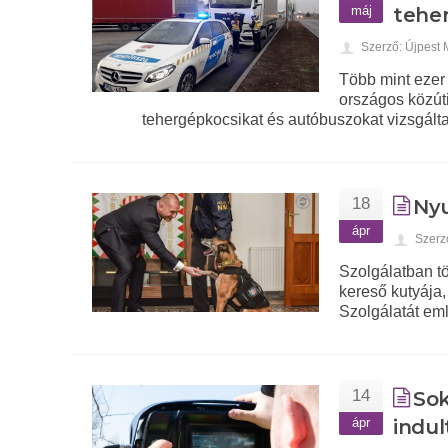
máj
tehe
Szerző: Újpest
Több mint ezer 
országos közút
tehergépkocsikat és autóbuszokat vizsgált
18
Nyu
ápr
Szerz
Szolgálatban tö
kereső kutyája,
Szolgálatát eml
14
Sok
ápr
indul