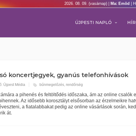
2026. 08. 09. (vasárnap) |
Ma: Emõd
| H
ÚJPESTI NAPLÓ
HÍR
só koncertjegyek, gyanús telefonhívások
ő: Újpest Média
bűnmegelőzés
,
rendőrség
zámára a pihenés és feltöltődés időszaka, ám az online csalók
ihennek. Az idősebb korosztályt elsősorban az érzelmeikre hat
veszteni, a fiatalabbakat pedig az online vásárlások során, ke
ik át.