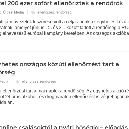
el 200 ezer sofőrt ellenőriztek a rendőrök
ő: Újpest Média
ellenőrzés
,
rendőrség
ult járművezetők kiszűrése volt a célja annak az egyhetes közúti
zatnak, amelyet június 15. és 21. között tartott a rendőrség a
g elnevezésű európai kampány keretében. Az országos akciób
hetes országos közúti ellenőrzést tart a
őrség
 Média
ellenőrzés
,
rendőrség
 ellenőrzést tart a mai naptól a rendőrség. Az egyhetes akció r
ól 24 órás alkohol- és drogmaraton ellenőrzést is végrehajtanak
ldalán.
online csalásoktól a nyári hőségig – előadás