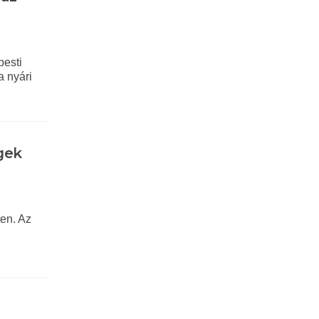
pesti
a nyári
gek
en. Az