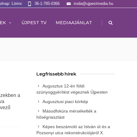
olnap: Lörinc
36-1-785-0366
iroda@ujpestmedia.hu
|
EK
ÚJPEST TV
MEDIAAJÁNLAT
Legfrissebb hírek
Augusztus 12-én földi
szúnyoggyérítést végeznek Újpesten
 ezekben a
va
Augusztusi piaci körkép
dvező
Másodfokúra mérsékelték a
hőségriasztást
Képes beszámoló az István út és a
Pozsonyi utca rekonstrukciójáról X.