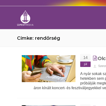
Címke: rendőrség
14
Olc
júl
Szerz
A nyár sokak s
hetekben sem p
próbálják megté
áron kínált koncert- és fesztiváljegyekkel ver